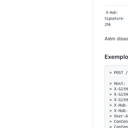
X-Hub-
Signature-
256
Além diss
Exemplo
> POST /
> Host: 
> X-GitH
> X-GitH
> X-GitH
> X-Hub-
> X-Hub-
> User-A
> Conten
> Conten