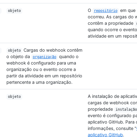
O
em que 
objeto
repositório
ocorreu. As cargas do
contêm a propriedade
quando ocorre o evento 
atividade em um reposit
Cargas do webhook contêm
objeto
o objeto da
quando o
organização
webhook é configurado para uma
organização ou o evento ocorre a
partir da atividade em um repositório
pertencente a uma organização.
A instalação de aplicati
objeto
cargas de webhook co
propriedade
instalação
evento é configurado p
aplicativo GitHub. Para
informações, consulte "
aplicativo GitHub
.