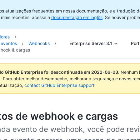
os atualizações frequentes em nossa documentação, e a tradução d
 mais recentes, acesse a
documentação em inglês
. Se houver probl
dores
/
Enterprise Server 3.1
Port
 eventos
/
Webhooks
/
hook & cargas
do GitHub Enterprise foi descontinuada em
2022-06-03
.
Nenhum l
. Para obter melhor desempenho, melhorar a segurança e novos rec
atualização,
contact GitHub Enterprise support
.
tos de webhook e cargas
ada evento de webhook, você pode revi