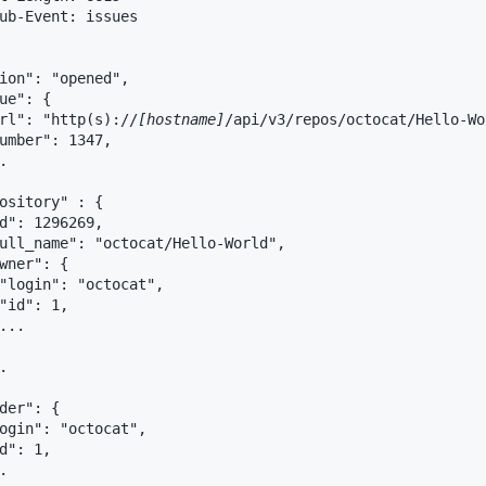
ub-Event: issues

ion": "opened",

ue": {

rl": "http(s)://
[hostname]
/api/v3/repos/octocat/Hello-Wo
umber": 1347,



ository" : {

d": 1296269,

ull_name": "octocat/Hello-World",

wner": {

"login": "octocat",

"id": 1,

...



der": {

ogin": "octocat",

d": 1,


