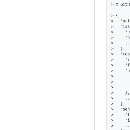
> X-GitH
> {

>   "act
>   "iss
>     "u
>     "n
>     ...
>   },

>   "rep
>     "i
>     "f
>     "o
>       
>       
>       
>     },

>     ...
>   },

>   "sen
>     "l
>     "i
>     ...