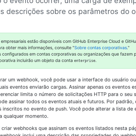
 o evento ocorrer, uma carga de exem
s descrições sobre os parâmetros do o
 empresariais estão disponíveis com GitHub Enterprise Cloud e GitHu
ara obter mais informações, consulte "
Sobre contas corporativas
."
configurados em contas corporativas ou organizações que fazem 
porativa incluirão um objeto da conta
.
enterprise
rar um webhook, você pode usar a interface do usuário ou
uais eventos enviarão cargas. Assinar apenas os eventos e
erenciar limita o número de solicitações HTTP para o seu s
e assinar todos os eventos atuais e futuros. Por padrão
 inscritos no evento de push. Você pode alterar a lista de
 a qualquer momento.
criar webhooks que assinam os eventos listados nesta pá
 webhook inclui uma descrição das propriedades do webh