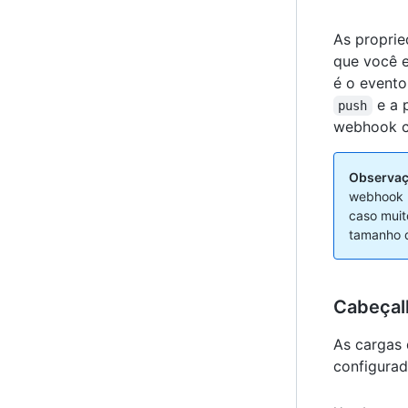
As propri
que você 
é o event
e a 
push
webhook c
Observaç
webhook n
caso muit
tamanho d
Cabeçal
As cargas
configurad