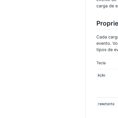
carga de e
Propri
Cada carg
evento. Vo
tipos de e
Tecla
Ação
remetente