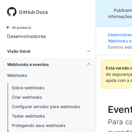
Publicam
GitHub Docs
informações
All products
Desenvolve
Desenvolvedores
Webhooks e
Eventos web
Visão Geral
Webhooks e eventos
Esta versão 
de segurança
Webhooks
ajuda com a 
Sobre webhooks
Criar webhooks
Even
Configurar servidor para webhooks
Testar webhooks
Para c
Protegendo seus webhooks