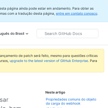
esta página ainda pode estar em andamento. Para obter as
emas com a tradução desta página,
entre em contato conosco
.
Search
uguês do Brasil
GitHub
Docs
ançamento de patch será feito, mesmo para questões críticas
ursos,
upgrade to the latest version of GitHub Enterprise
. Para
Neste artigo
sar
Propriedades comuns do objeto
da carga do webhook