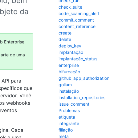
plo, bem
check_run
check_suite
bjeto da
code_scanning_alert
commit_comment
content_reference
create
delete
b Enterprise
deploy_key
implantação
parte de uma
implantação_status
enterprise
bifurcação
github_app_authorization
 API para
gollum
specíficos que
instalação
ervidor. Você
installation_repositories
, os webhooks
issue_comment
 eventos
Problemas
etiqueta
integrante
gina. Cada
filiação
meta
ook e uma