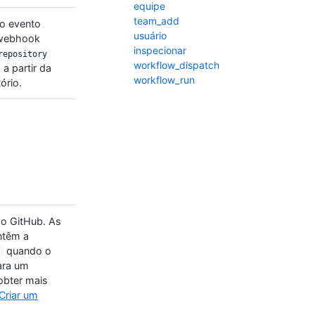
equipe
team_add
o evento
usuário
 webhook
inspecionar
repository
workflow_dispatch
a partir da
workflow_run
ório.
vo GitHub. As
ntêm a
quando o
ara um
 obter mais
Criar um