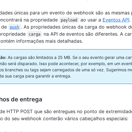
edades únicas para um evento de webhook são as mesmas 
encontrará na propriedade
ao usar a
Eventos API
.
payload
o de
. As propriedades únicas da carga do webhook d
push
propriedade
na API de eventos são diferentes. A ca
carga
ontém informações mais detalhadas.
ão:
As cargas são limitados a 25 MB. Se o seu evento gerar uma ca
ão será disparado. Isso pode acontecer, por exemplo, em um even
os branches ou tags sejam carregados de uma só vez. Sugerimos mo
a sua carga para garantir a entrega.
hos de entrega
 de HTTP POST que são entregues no ponto de extremidad
o do seu webhook conterão vários cabeçalhos especiais: