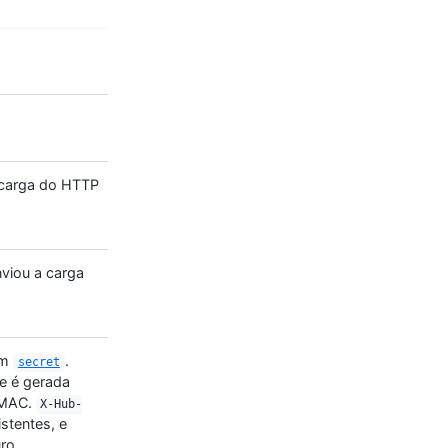
a carga do HTTP
nviou a carga
um
.
secret
e é gerada
MAC.
X-Hub-
stentes, e
ro.