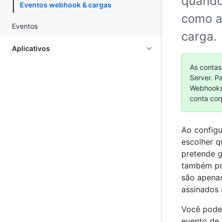
quando
Eventos webhook & cargas
como a
Eventos
carga.
Aplicativos
As contas
Server. P
Webhooks 
conta cor
Ao configu
escolher q
pretende g
também pod
são apenas
assinados
Você pode 
evento de