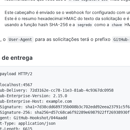
Este cabeçalho é enviado se o webhook for configurado com 
Este é o resumo hexadecimal HMAC do texto da solicitação e é
usando a função hash SHA-256 e a
como a
HM
segredo
chave
o, o
para as solicitações terá o prefixo
User-Agent
GitHub-
 de entrega
payload HTTP/2

localhost:4567

ub-Delivery: 72d3162e-cc78-11e3-81ab-4c9367dc0958

ub-Enterprise-Version: 2.15.0

ub-Enterprise-Host: example.com

Signature: sha1=7d38cdd689735b008b3c702edd92eea23791c5f6

Signature-256: sha256=d57c68ca6f92289e6987922ff26938930f
gent: GitHub-Hookshot/044aadd

t-Type: application/json

t-Length: 6615
