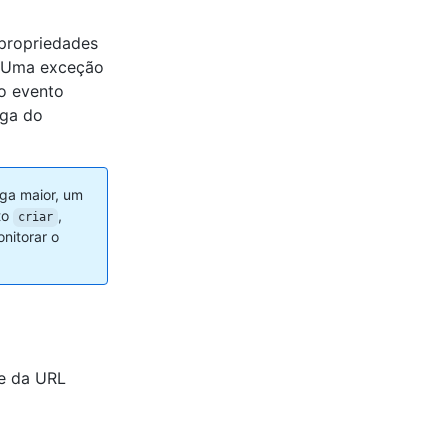
propriedades
 Uma exceção
o evento
rga do
rga maior, um
to
,
criar
nitorar o
e da URL