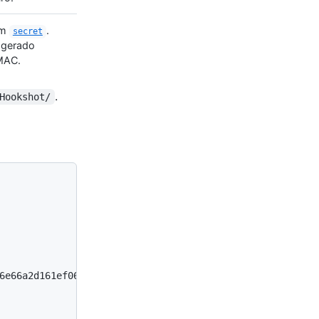
um
.
secret
 gerado
AC.
.
Hookshot/
6e66a2d161ef06abdf1859230aa23c
