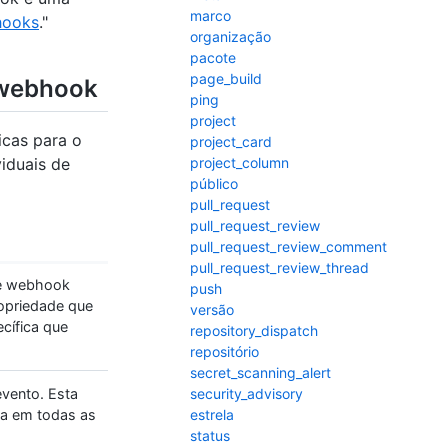
marco
hooks
."
organização
pacote
page_build
 webhook
ping
project
cas para o
project_card
project_column
iduais de
público
pull_request
pull_request_review
pull_request_review_comment
pull_request_review_thread
de webhook
push
opriedade que
versão
cífica que
repository_dispatch
repositório
secret_scanning_alert
security_advisory
evento. Esta
estrela
da em todas as
status