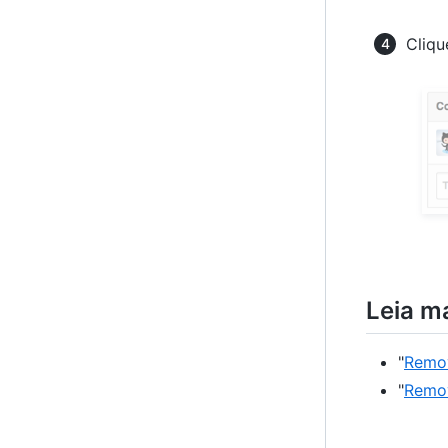
Cliqu
Leia m
"
Remov
"
Remov