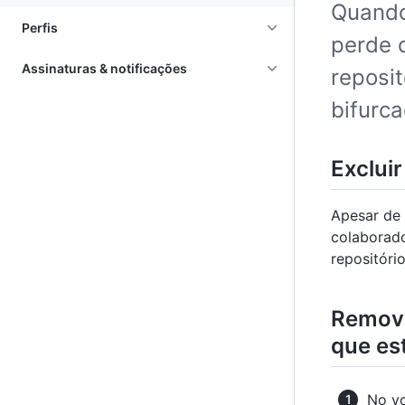
Quando
Perfis
perde o
Assinaturas & notificações
reposit
bifurc
Excluir
Apesar de 
colaborado
repositório
Remove
que es
No yo