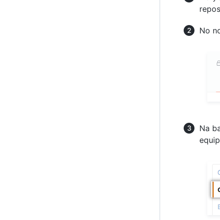
repos
No no
Na ba
equip