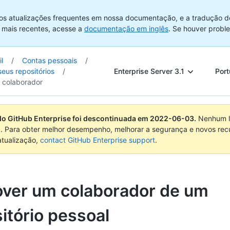
os atualizações frequentes em nossa documentação, e a tradução d
 mais recentes, acesse a
documentação em inglês
. Se houver probl
l
/
Contas pessoais
/
Enterprise Server 3.1
Port
eus repositórios
/
 colaborador
do GitHub Enterprise foi descontinuada em
2022-06-03
.
Nenhum l
. Para obter melhor desempenho, melhorar a segurança e novos rec
atualização,
contact GitHub Enterprise support
.
ver um colaborador de um
itório pessoal