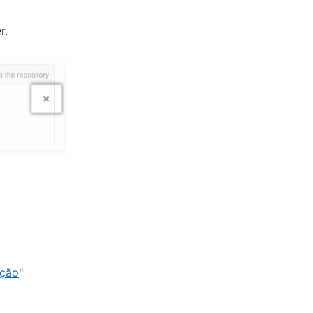
r.
ação
"