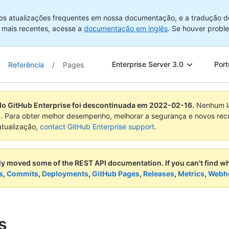
os atualizações frequentes em nossa documentação, e a tradução d
 mais recentes, acesse a
documentação em inglês
. Se houver probl
Enterprise Server 3.0
Port
Referência
/
Pages
do GitHub Enterprise foi descontinuada em
2022-02-16
.
Nenhum la
. Para obter melhor desempenho, melhorar a segurança e novos rec
atualização,
contact GitHub Enterprise support
.
ly moved some of the REST API documentation.
If you can't find 
s
,
Commits
,
Deployments
,
GitHub Pages
,
Releases
,
Metrics
,
Webh
s