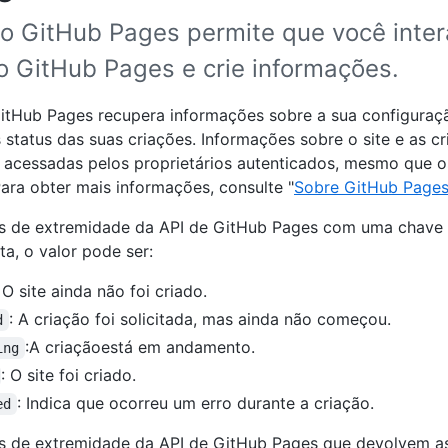
do GitHub Pages permite que você inte
do GitHub Pages e crie informações.
itHub Pages recupera informações sobre a sua configura
 status das suas criações. Informações sobre o site e as c
acessadas pelos proprietários autenticados, mesmo que os
Para obter mais informações, consulte "
Sobre GitHub Page
s de extremidade da API de GitHub Pages com uma chave
ta, o valor pode ser:
: O site ainda não foi criado.
: A criação foi solicitada, mas ainda não começou.
d
:A criaçãoestá em andamento.
ing
: O site foi criado.
: Indica que ocorreu um erro durante a criação.
ed
s de extremidade da API de GitHub Pages que devolvem a