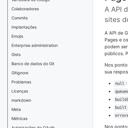
A API 
Colaboradores
Commits
sites 
Implantações
A API de G
Emojis
Pages e os
Enterprise administration
podem ser 
públicos. 
Gists
Banco de dados do Git
Nos ponto
sua respos
Gitignore
Problemas
null
Licenças
queue
build
markdown
built
Meta
error
Métricas
Nos ponto
Autorizações do OAuth