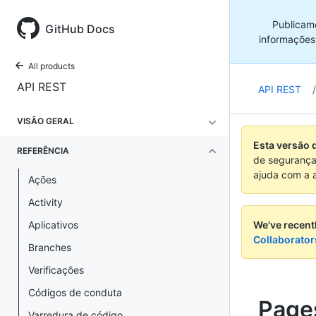
Publicam
GitHub Docs
informações
All products
API REST
API REST
/
VISÃO GERAL
Esta versão 
REFERÊNCIA
de segurança
ajuda com a 
Ações
Activity
Aplicativos
We've recent
Collaborator
Branches
Verificações
Códigos de conduta
Page
Varredura de código