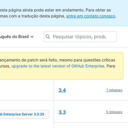
esta página ainda pode estar em andamento. Para obter as
emas com a tradução desta página,
entre em contato conosco
.
Pesquisar
uguês do Brasil
tópicos,
produtos...
nçamento de patch será feito, mesmo para questões críticas
ursos,
upgrade to the latest version of GitHub Enterprise
. Para
3.4
1
releases
3.3
5
releases
b Enterprise Server
3.0.25