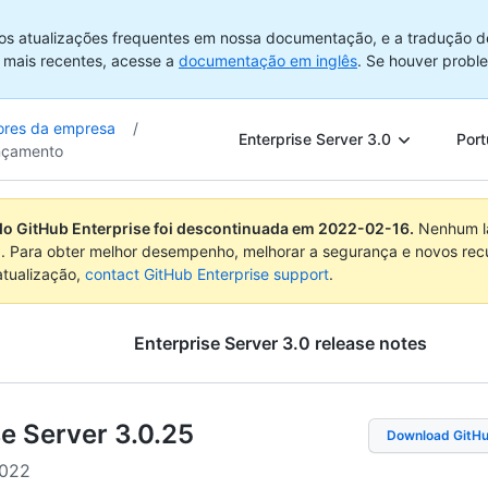
os atualizações frequentes em nossa documentação, e a tradução d
 mais recentes, acesse a
documentação em inglês
. Se houver probl
ores da empresa
/
Enterprise Server 3.0
Port
nçamento
do GitHub Enterprise foi descontinuada em
2022-02-16
.
Nenhum la
. Para obter melhor desempenho, melhorar a segurança e novos rec
atualização,
contact GitHub Enterprise support
.
Enterprise Server
3.0
release notes
e Server 3.0
.
25
Download GitHu
2022