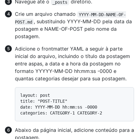
Navegue até o
diretório.
_posts
Crie um arquivo chamado
YYYY-MM-DD-NAME-OF-
, substituindo YYYY-MM-DD pela data da
POST.md
postagem e NAME-OF-POST pelo nome da
postagem.
Adicione o frontmatter YAML a seguir à parte
inicial do arquivo, incluindo o título da postagem
entre aspas, a data e a hora da postagem no
formato YYYYY-MM-DD hh:mm:ss -0000 e
quantas categorias desejar para sua postagem.
layout: post

title: "POST-TITLE"

date: YYYY-MM-DD hh:mm:ss -0000

Abaixo da página inicial, adicione conteúdo para a
postagem.