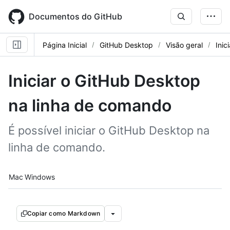
Skip
to
Documentos do GitHub
main
content
Página Inicial
GitHub Desktop
Visão geral
Inic
Iniciar o GitHub Desktop
na linha de comando
É possível iniciar o GitHub Desktop na
linha de comando.
Platform navigation
Mac
Windows
Copiar como Markdown