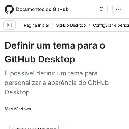
Skip
to
Documentos do GitHub
main
content
Página Inicial
GitHub Desktop
Configurar e perso
Definir um tema para o
GitHub Desktop
É possível definir um tema para
personalizar a aparência do GitHub
Desktop.
Platform navigation
Mac
Windows