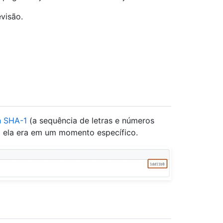
evisão.
h SHA-1
(a sequência de letras e números
o ela era em um momento específico.