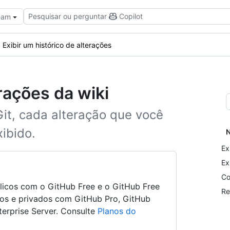
Pesquisar ou perguntar
Copilot
Team
Exibir um histórico de alterações
erações da wiki
Git, cada alteração que você
ibido.
N
Ex
Ex
Co
blicos com o GitHub Free e o GitHub Free
Re
cos e privados com GitHub Pro, GitHub
erprise Server. Consulte
Planos do