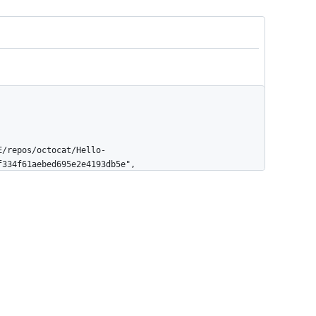
334f61aebed695e2e4193db5e",
