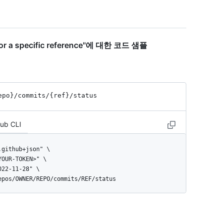
 for a specific reference"에 대한 코드 샘플
epo}
/commits
/{ref}
/status
Hub CLI
repos/OWNER/REPO/commits/REF/status