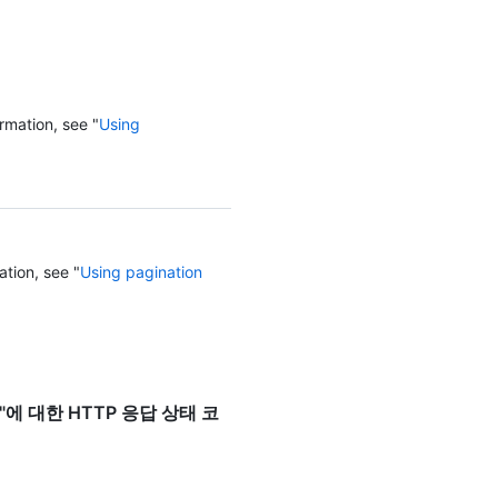
    {

      "url": "https://HOSTNAME/repos/octocat/Hello-
World/statuses/6dcb09b5b57875f
      "avatar_url": "https://github.com/images/error/other_user_happy.gif",

      "id": 2,

      "node_id": "MDY6U3RhdHVzMg==",

rmation, see "
Using
      "state": "success",

      "description": "Testing has completed successfully",

      "target_url": "https://ci.example.com/2000/output",

      "context": "security/brakeman",

      "created_at": "2012-08-20T01:19:13Z",

      "updated_at": "2012-08-20T01:19:13Z"

ation, see "
Using pagination
    }

  ],

  "sha": "6dcb09b5b57875f334f61aebed695e2e4193db5e",

  "total_count": 2,

  "repository": {

    "id": 1296269,

    "node_id": "MDEwOlJlcG9zaXRvcnkxMjk2MjY5",

erence"에 대한 HTTP 응답 상태 코
    "name": "Hello-World",

    "full_name": "octocat/Hello-World",

    "owner": {

      "login": "octocat",
