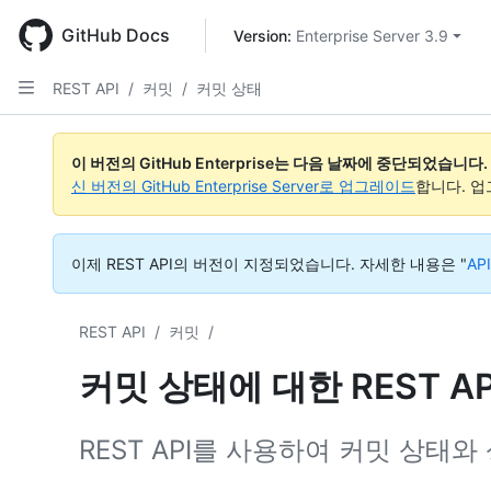
Skip
to
GitHub Docs
Version: 
Enterprise Server 3.9
main
content
REST API
/
커밋
/
커밋 상태
속
속
속
속
속
속
속
속
속
성,
성,
성,
성,
성,
성,
성,
성,
성,
이 버전의 GitHub Enterprise는 다음 날짜에 중단되었습니다.
형
형
형
형
형
형
형
형
형
신 버전의 GitHub Enterprise Server로 업그레이드
합니다. 
식,
식,
식,
식,
식,
식,
식,
식,
식,
설
설
설
설
설
설
설
설
설
명
명
명
명
명
명
명
명
명
이제 REST API의 버전이 지정되었습니다.
자세한 내용은 "
AP
REST API
/
커밋
/
커밋 상태에 대한 REST A
REST API를 사용하여 커밋 상태와