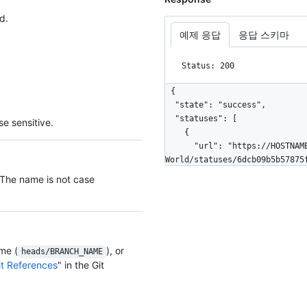
d.
예제 응답
응답 스키마
Status: 200
{

  "state": "success",

  "statuses": [

e sensitive.
    {

      "url": "https://HOSTNAME/repos/octocat/Hello-
World/statuses/6dcb09b5b57875f
      "avatar_url": "https://github.com/images/error/hubot_happy.gif",

 The name is not case
      "id": 1,

      "node_id": "MDY6U3RhdHVzMQ==",

      "state": "success",

      "description": "Build has completed successfully",

      "target_url": "https://ci.example.com/1000/output",

me (
), or
heads/BRANCH_NAME
      "context": "continuous-integration/jenkins",

it References
" in the Git
      "created_at": "2012-07-20T01:19:13Z",

      "updated_at": "2012-07-20T01:19:13Z"

    },
