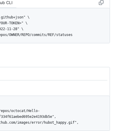
Hub CLI
repos/OWNER/REPO/commits/REF/statuses
tor}",

334f61aebed695e2e4193db5e",
