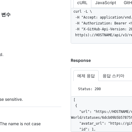
cURL
JavaScript
Git
    "url": "https://HOSTNAME/repos/octocat/Hello-World",

    "archive_url": "https://HOSTNAME/repos/octocat/Hello-World/{archive_format}
curl -L \

매개 변수
{/ref}",

  -H "Accept: application/vnd.github+json" \

    "assignees_url": "https://HOSTNAME/repos/octocat/Hello-World/assignees{/user}",

  -H "Authorization: Bearer <YOUR-TOKEN>" \

    "blobs_url": "https://HOSTNAME/repos/octocat/Hello-World/git/blobs{/sha}",

  -H "X-GitHub-Api-Version: 2022-11-28" \

    "branches_url": "https://HOSTNAME/repos/octocat/Hello-World/branches{/branch}",

  http(s)://HOSTNAME/api/v3/
    "collaborators_url": "https://HOSTNAME/repos/octocat/Hello-
World/collaborators{/collabora
    "comments_url": "https://HOSTNAME/repos/octocat/Hello-World/comments{/number}",

d.
    "commits_url": "https://HOSTNAME/repos/octocat/Hello-World/commits{/sha}",

Response
    "compare_url": "https://HOSTNAME/repos/octocat/Hello-World/compare/{base}...
{head}",

    "contents_url": "https://HOSTNAME/repos/octocat/Hello-World/contents/{+path}",

예제 응답
응답 스키마
    "contributors_url": "https://HOSTNAME/repos/octocat/Hello-World/contributors",

    "deployments_url": "https://HOSTNAME/repos/octocat/Hello-World/deployments",

Status: 200
    "downloads_url": "https://HOSTNAME/repos/octocat/Hello-World/downloads",

    "events_url": "https://HOSTNAME/repos/octocat/Hello-World/events",

e sensitive.
[

    "forks_url": "https://HOSTNAME/repos/octocat/Hello-World/forks",

  {

    "git_commits_url": "https://HOSTNAME/repos/octocat/Hello-
    "url": "https://HOSTNAME/repos/octocat/Hello-
World/git/commits{/sha}",

World/statuses/6dcb09b5b57875f
    "git_refs_url": "https://HOSTNAME/repos/octocat/Hello-World/git/refs{/sha}",

 The name is not case
    "avatar_url": "https://github.com/images/error/hubot_happy.gif",

    "git_tags_url": "https://HOSTNAME/repos/octocat/Hello-World/git/tags{/sha}",

    "id": 1,
