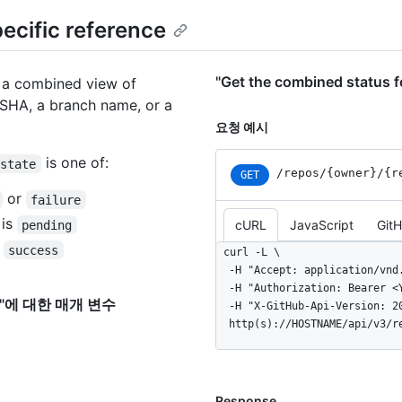
ecific reference
"Get the combined status
s a combined view of
a SHA, a branch name, or a
요청 예시
is one of:
state
/repos
/{owner}
/{r
GET
or
failure
 is
pending
cURL
JavaScript
Git
s
success
curl -L \

  -H "Accept: application/vnd.github+json" \

  -H "Authorization: Bearer <YOUR-TOKEN>" \

rence"에 대한 매개 변수
  -H "X-GitHub-Api-Version: 2022-11-28" \

  http(s)://HOSTNAME/api/v3/
Response