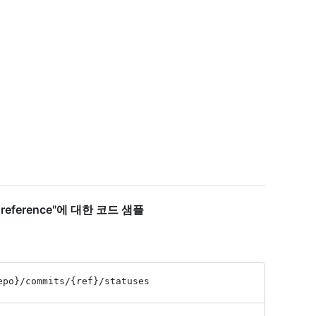
r a reference"에 대한 코드 샘플
epo}
/commits
/{ref}
/statuses