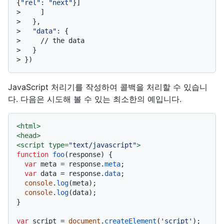
{
"rel"
: 
"next"
}]
> 
    ]
> 
  },
> 
"data"
: {
> 
    // the data
> 
  }
> 
})
JavaScript 처리기를 작성하여 콜백을 처리할 수 있습니
다. 다음은 시도해 볼 수 있는 최소한의 예입니다.
<
html
>
<
head
>
<
script
type
=
"text/javascript"
>
function
foo
(
response
) {

var
 meta = response.
meta
;

var
 data = response.
data
;

console
.
log
(meta);

console
.
log
(data);

}

var
 script = 
document
.
createElement
(
'script'
);
