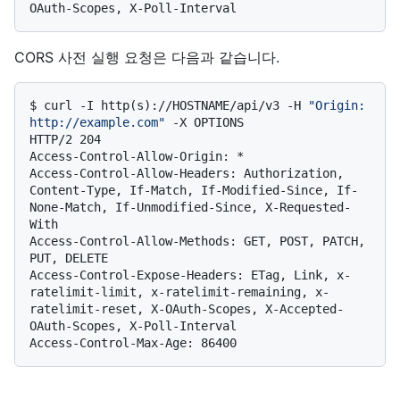
CORS 사전 실행 요청은 다음과 같습니다.
$ 
curl -I http(s)://HOSTNAME/api/v3 -H 
"Origin: 
http://example.com"
 -X OPTIONS
HTTP/2 204

Access-Control-Allow-Origin: *

Access-Control-Allow-Headers: Authorization, 
Content-Type, If-Match, If-Modified-Since, If-
None-Match, If-Unmodified-Since, X-Requested-
With

Access-Control-Allow-Methods: GET, POST, PATCH, 
PUT, DELETE

Access-Control-Expose-Headers: ETag, Link, x-
ratelimit-limit, x-ratelimit-remaining, x-
ratelimit-reset, X-OAuth-Scopes, X-Accepted-
OAuth-Scopes, X-Poll-Interval
