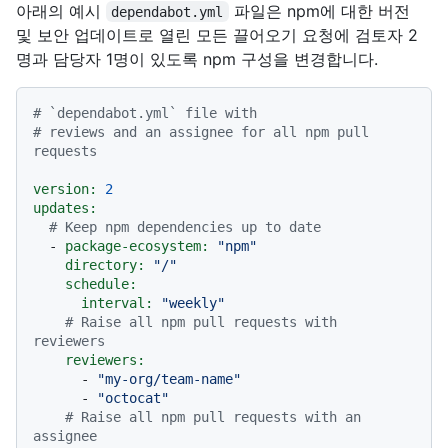
아래의 예시
파일은 npm에 대한 버전
dependabot.yml
및 보안 업데이트로 열린 모든 끌어오기 요청에 검토자 2
명과 담당자 1명이 있도록 npm 구성을 변경합니다.
# `dependabot.yml` file with
# reviews and an assignee for all npm pull 
requests
version:
2
updates:
# Keep npm dependencies up to date
-
package-ecosystem:
"npm"
directory:
"/"
schedule:
interval:
"weekly"
# Raise all npm pull requests with 
reviewers
reviewers:
-
"my-org/team-name"
-
"octocat"
# Raise all npm pull requests with an 
assignee