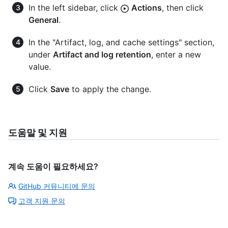
In the left sidebar, click
Actions
, then click
General
.
In the "Artifact, log, and cache settings" section,
under
Artifact and log retention
, enter a new
value.
Click
Save
to apply the change.
도움말 및 지원
계속 도움이 필요하세요?
GitHub 커뮤니티에 문의
고객 지원 문의