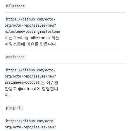
milestone
https:/
/
github.com/
octo-
org/
octo-repo/
issues/
new?
milestone=testing+milestone
는 "testing milestones"라는
s
마일스톤에 이슈를 만듭니다.
assignees
https:/
/
github.com/
octo-
org/
octo-repo/
issues/
new?
은 이슈를
assignees=octocat
만들고 @octocat에 할당합니
다.
projects
https:/
/
github.com/
octo-
org/
octo-repo/
issues/
new?