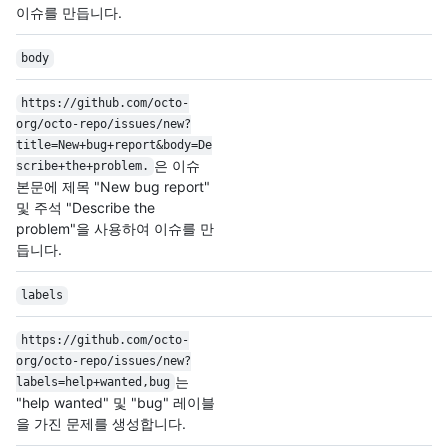
이슈를 만듭니다.
body
https:/
/
github.com/
octo-
org/
octo-repo/
issues/
new?
title=New+bug+report&body=De
은 이슈
scribe+the+problem.
본문에 제목 "New bug report"
및 주석 "Describe the
problem"을 사용하여 이슈를 만
듭니다.
labels
https:/
/
github.com/
octo-
org/
octo-repo/
issues/
new?
는
labels=help+wanted,bug
"help wanted" 및 "bug" 레이블
을 가진 문제를 생성합니다.