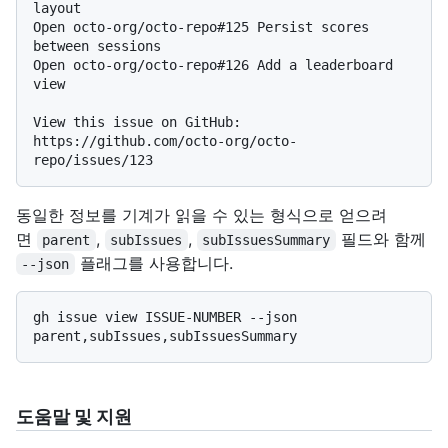
layout

Open octo-org/octo-repo#125 Persist scores 
between sessions

Open octo-org/octo-repo#126 Add a leaderboard 
view

View this issue on GitHub: 
https://github.com/octo-org/octo-
동일한 정보를 기계가 읽을 수 있는 형식으로 얻으려
면
,
,
필드와 함께
parent
subIssues
subIssuesSummary
플래그를 사용합니다.
--json
gh issue view ISSUE-NUMBER --json 
도움말 및 지원