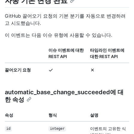
자동 기본 변경 완료
GitHub 끌어오기 요청의 기본 분기를 자동으로 변경하려
고 시도했습니다.
이 이벤트는 다음 이슈 유형에 사용할 수 있습니다.
이슈 이벤트에 대한
타임라인 이벤트에
REST API
대한 REST API
끌어오기 요청
automatic_base_change_succeeded에 대
한 속성
속성
형식
설명
이벤트의 고유한 식
id
integer