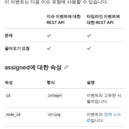
이 이벤트는 다음 이슈 유형에 사용할 수 있습니다.
이슈 이벤트에 대한
타임라인 이벤트에
REST API
대한 REST API
문제
끌어오기 요청
assigned에 대한 속성
속성
형식
설명
이벤트의 고유한 식
id
integer
별자입니다.
이벤트의
전역 노드
node_id
string
ID
입니다.