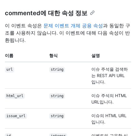
commented에 대한 속성 정보
이 이벤트 속성은
문제 이벤트 개체 공용 속성
과 동일한 구
조를 사용하지 않습니다. 이 이벤트에 대해 다음 속성이 반
환됩니다.
이름
형식
설명
이슈 주석을 검색하
url
string
는 REST API URL
입니다.
이슈 주석의 HTML
html_url
string
URL입니다.
이슈의 HTML URL
issue_url
string
입니다.
이벤트의 고유한 식