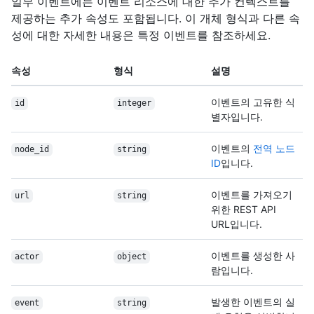
일부 이벤트에는 이벤트 리소스에 대한 추가 컨텍스트를
제공하는 추가 속성도 포함됩니다. 이 개체 형식과 다른 속
성에 대한 자세한 내용은 특정 이벤트를 참조하세요.
속성
형식
설명
이벤트의 고유한 식
id
integer
별자입니다.
이벤트의
전역 노드
node_id
string
ID
입니다.
이벤트를 가져오기
url
string
위한 REST API
URL입니다.
이벤트를 생성한 사
actor
object
람입니다.
발생한 이벤트의 실
event
string