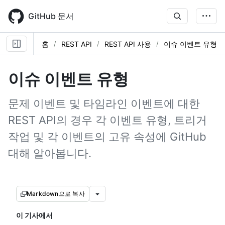
Skip
to
GitHub 문서
main
content
홈
REST API
REST API 사용
이슈 이벤트 유형
이슈 이벤트 유형
문제 이벤트 및 타임라인 이벤트에 대한
REST API의 경우 각 이벤트 유형, 트리거
작업 및 각 이벤트의 고유 속성에 GitHub
대해 알아봅니다.
Markdown으로 복사
이 기사에서