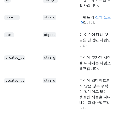
id
integer
별자입니다.
이벤트의
전역 노드
node_id
string
ID
입니다.
이 이슈에 대해 댓
user
object
글을 달았던 사람입
니다.
주석이 추가된 시점
created_at
string
을 나타내는 타임스
탬프입니다.
주석이 업데이트되
updated_at
string
지 않은 경우 주석
이 업데이트 또는
생성된 시점을 나타
내는 타임스탬프입
니다.