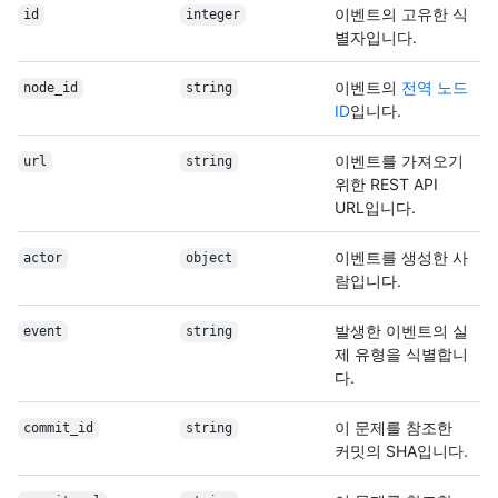
이벤트의 고유한 식
id
integer
별자입니다.
이벤트의
전역 노드
node_id
string
ID
입니다.
이벤트를 가져오기
url
string
위한 REST API
URL입니다.
이벤트를 생성한 사
actor
object
람입니다.
발생한 이벤트의 실
event
string
제 유형을 식별합니
다.
이 문제를 참조한
commit_id
string
커밋의 SHA입니다.