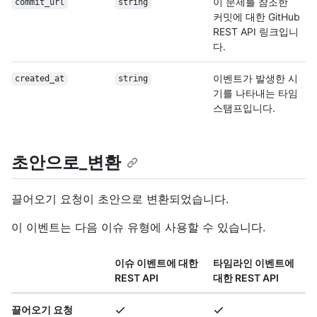
이 문제를 참조한
commit_url
string
커밋에 대한 GitHub
REST API 링크입니
다.
이벤트가 발생한 시
created_at
string
기를 나타내는 타임
스탬프입니다.
초안으로_변환
끌어오기 요청이 초안으로 변환되었습니다.
이 이벤트는 다음 이슈 유형에 사용할 수 있습니다.
이슈 이벤트에 대한
타임라인 이벤트에
REST API
대한 REST API
끌어오기 요청