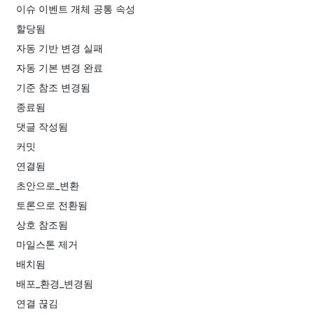
이슈 이벤트 개체 공통 속성
할당됨
자동 기반 변경 실패
자동 기본 변경 완료
기준 참조 변경됨
종료됨
댓글 작성됨
커밋
연결됨
초안으로_변환
토론으로 전환됨
상호 참조됨
마일스톤 제거
배치됨
배포_환경_변경됨
연결 끊김