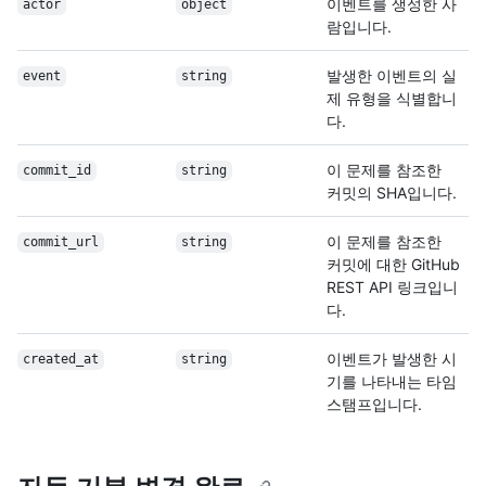
이벤트를 생성한 사
actor
object
람입니다.
발생한 이벤트의 실
event
string
제 유형을 식별합니
다.
이 문제를 참조한
commit_id
string
커밋의 SHA입니다.
이 문제를 참조한
commit_url
string
커밋에 대한 GitHub
REST API 링크입니
다.
이벤트가 발생한 시
created_at
string
기를 나타내는 타임
스탬프입니다.