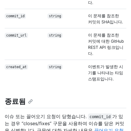
다.
이 문제를 참조한
commit_id
string
커밋의 SHA입니다.
이 문제를 참조한
commit_url
string
커밋에 대한 GitHub
REST API 링크입니
다.
이벤트가 발생한 시
created_at
string
기를 나타내는 타임
스탬프입니다.
종료됨
이슈 또는 끌어오기 요청이 닫혔습니다.
가 있
commit_id
는 경우 “closes/fixes” 구문을 사용하여 이슈를 닫은 커밋
을 식별합니다. 구문에 대한 자세한 내용은
끌어오기 요청