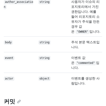
사용자가 이슈의 리
author_associatio
string
포지토리에서 가진
n
권한입니다. 예를
들어 리포지토리 소
유자가 주석을 만든
경우 값
은
입니다.
"OWNER"
주석 본문 텍스트입
body
string
니다.
이벤트 값
event
string
은
입
"commented"
니다.
이벤트를 생성한 사
actor
object
람입니다.
커밋