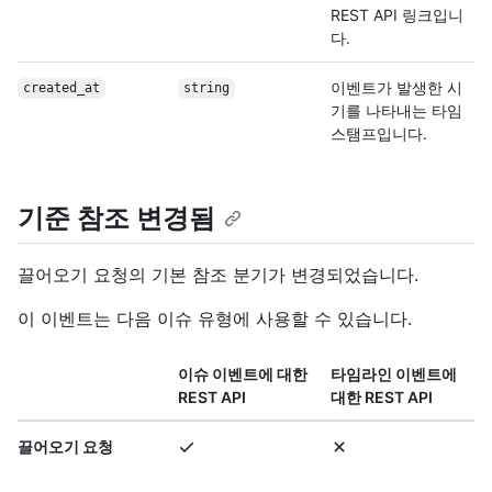
REST API 링크입니
다.
이벤트가 발생한 시
created_at
string
기를 나타내는 타임
스탬프입니다.
기준 참조 변경됨
끌어오기 요청의 기본 참조 분기가 변경되었습니다.
이 이벤트는 다음 이슈 유형에 사용할 수 있습니다.
이슈 이벤트에 대한
타임라인 이벤트에
REST API
대한 REST API
끌어오기 요청