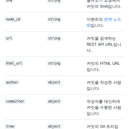
끌어오기 요청에서
sha
string
커밋의 SHA입니다.
이벤트의
전역 노드
node_id
string
ID
입니다.
커밋을 검색하는
url
string
REST API URL입니
다.
커밋의 HTML URL
html_url
string
입니다.
커밋을 작성한 사람
author
object
입니다.
작성자를 대신하여
committer
object
커밋을 수행한 사람
입니다.
커밋의 Git 트리입
tree
object