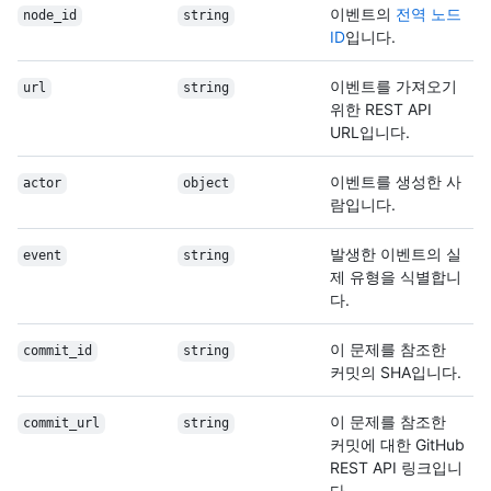
이벤트의
전역 노드
node_id
string
ID
입니다.
이벤트를 가져오기
url
string
위한 REST API
URL입니다.
이벤트를 생성한 사
actor
object
람입니다.
발생한 이벤트의 실
event
string
제 유형을 식별합니
다.
이 문제를 참조한
commit_id
string
커밋의 SHA입니다.
이 문제를 참조한
commit_url
string
커밋에 대한 GitHub
REST API 링크입니
다.