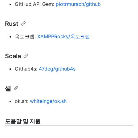
GitHub API Gem:
piotrmurach/github
Rust
옥토크랩:
XAMPPRocky/옥토크랩
Scala
Github4s:
47deg/github4s
셸
ok.sh:
whiteinge/ok.sh
도움말 및 지원