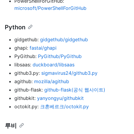
PowerShellForGitHub:
microsoft/PowerShellForGitHub
Python
gidgethub:
gidgethub/gidgethub
ghapi:
fastai/ghapi
PyGithub:
PyGithub/PyGithub
libsaas:
duckboard/libsaas
github3.py:
sigmavirus24/github3.py
agithub:
mozilla/agithub
github-flask:
github-flask(공식 웹사이트)
githubkit:
yanyongyu/githubkit
octokit.py:
크혼베르크/octokit.py
루비