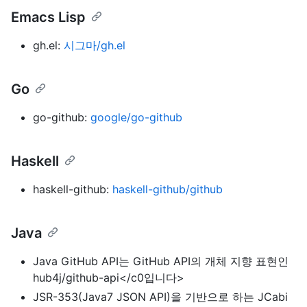
Emacs Lisp
gh.el:
시그마/gh.el
Go
go-github:
google/go-github
Haskell
haskell-github:
haskell-github/github
Java
Java GitHub API는 GitHub API의 개체 지향 표현인
hub4j/github-api</c0입니다>
JSR-353(Java7 JSON API)을 기반으로 하는 JCabi