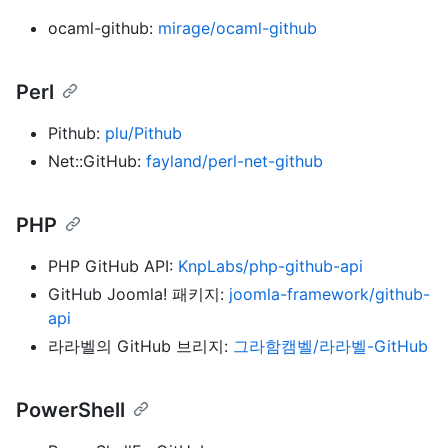
ocaml-github:
mirage/ocaml-github
Perl
Pithub:
plu/Pithub
Net::GitHub:
fayland/perl-net-github
PHP
PHP GitHub API:
KnpLabs/php-github-api
GitHub Joomla! 패키지:
joomla-framework/github-
api
라라벨의 GitHub 브리지:
그라함캠벨/라라벨-GitHub
PowerShell