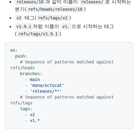
과 같이 이름이
로 시작하는
releases/10
releases/
분기(
)
refs/heads/releases/10
태그(
)
v2
refs/tags/v2
처럼 이름이
으로 시작하는 태그
v1.9.1
v1.
(
)
refs/tags/v1.9.1
on:
push:
# Sequence of patterns matched against 
refs/heads
branches:
-
main
-
'mona/octocat'
-
'releases/**'
# Sequence of patterns matched against 
refs/tags
tags:
-
v2
-
v1.*