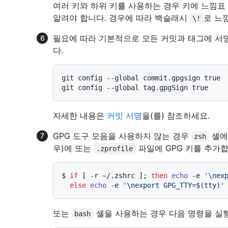
여러 키와 하위 키를 사용하는 경우 키에 느낌표
알려야 합니다. 경우에 따라 백슬래시
로 느
\!
필요에 따라 기본적으로 모든 커밋과 태그에 서명
다.
git config --global commit.gpgsign true

자세한 내용은
커밋 서명
을(를) 참조하세요.
GPG 도구 모음을 사용하지 않는 경우
셸에
zsh
우)에 또는
파일에 GPG 키를 추가합
.zprofile
$ 
if
 [ -r ~/.zshrc ]; 
then
echo
 -e 
'\nex
else
echo
 -e 
'\nexport GPG_TTY=$(tty)'
또는
셸을 사용하는 경우 다음 명령을 실
bash