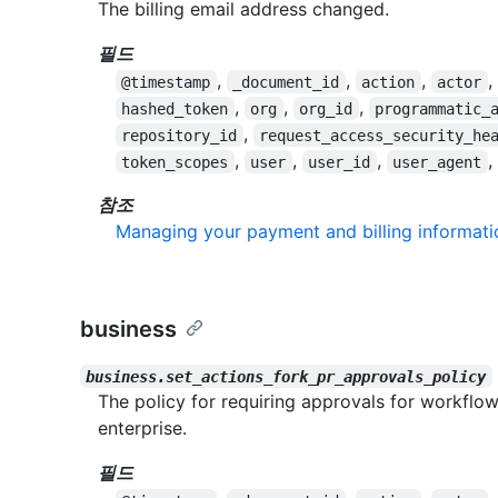
The billing email address changed.
필드
,
,
,
,
@timestamp
_document_id
action
actor
,
,
,
hashed_token
org
org_id
programmatic_
,
repository_id
request_access_security_he
,
,
,
,
token_scopes
user
user_id
user_agent
참조
Managing your payment and billing informati
business
business.set_actions_fork_pr_approvals_policy
The policy for requiring approvals for workflo
enterprise.
필드