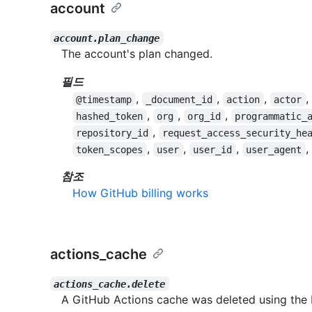
account
account.plan_change
The account's plan changed.
필드
,
,
,
,
@timestamp
_document_id
action
actor
,
,
,
hashed_token
org
org_id
programmatic_
,
repository_id
request_access_security_he
,
,
,
,
token_scopes
user
user_id
user_agent
참조
How GitHub billing works
actions_cache
actions_cache.delete
A GitHub Actions cache was deleted using the 