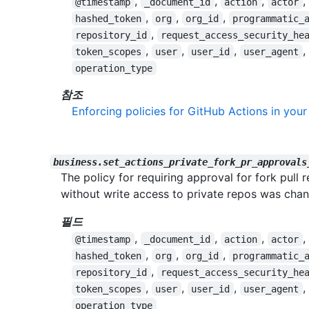
,
,
,
,
@timestamp
_document_id
action
actor
,
,
,
hashed_token
org
org_id
programmatic_
,
repository_id
request_access_security_he
,
,
,
,
token_scopes
user
user_id
user_agent
operation_type
참조
Enforcing policies for GitHub Actions in your
business.set_actions_private_fork_pr_approvals
The policy for requiring approval for fork pull
without write access to private repos was chan
필드
,
,
,
,
@timestamp
_document_id
action
actor
,
,
,
hashed_token
org
org_id
programmatic_
,
repository_id
request_access_security_he
,
,
,
,
token_scopes
user
user_id
user_agent
operation_type