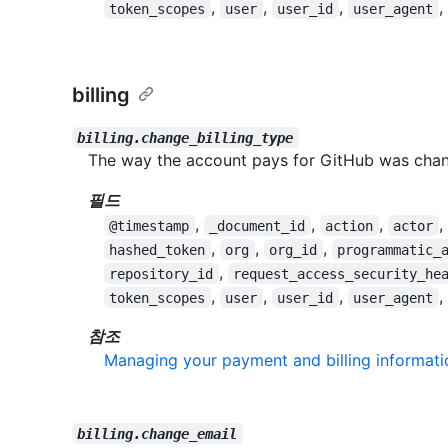
,
,
,
,
token_scopes
user
user_id
user_agent
billing
billing.change_billing_type
The way the account pays for GitHub was cha
필드
,
,
,
,
@timestamp
_document_id
action
actor
,
,
,
hashed_token
org
org_id
programmatic_
,
repository_id
request_access_security_he
,
,
,
,
token_scopes
user
user_id
user_agent
참조
Managing your payment and billing informati
billing.change_email