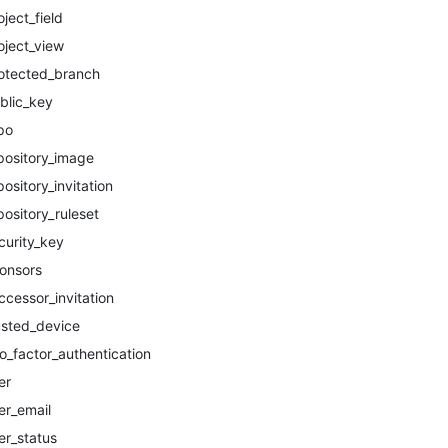
oject_field
oject_view
otected_branch
blic_key
po
pository_image
pository_invitation
pository_ruleset
curity_key
onsors
ccessor_invitation
usted_device
o_factor_authentication
er
er_email
er_status