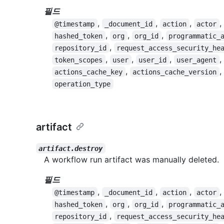
필드
,
,
,
,
@timestamp
_document_id
action
actor
,
,
,
hashed_token
org
org_id
programmatic_
,
repository_id
request_access_security_he
,
,
,
,
token_scopes
user
user_id
user_agent
,
,
actions_cache_key
actions_cache_version
operation_type
artifact
artifact.destroy
A workflow run artifact was manually deleted.
필드
,
,
,
,
@timestamp
_document_id
action
actor
,
,
,
hashed_token
org
org_id
programmatic_
,
repository_id
request_access_security_he