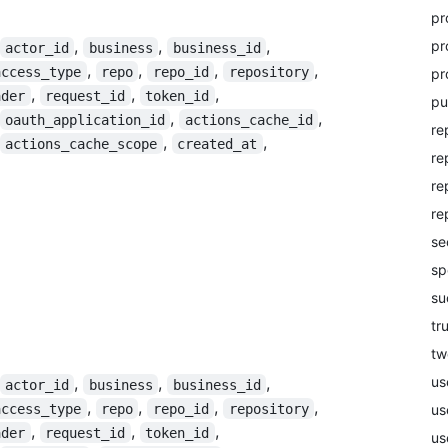
pr
,
,
,
pr
actor_id
business
business_id
,
,
,
,
access_type
repo
repo_id
repository
pr
,
,
,
ader
request_id
token_id
pu
,
,
oauth_application_id
actions_cache_id
re
,
,
actions_cache_scope
created_at
re
re
re
se
sp
su
tr
tw
us
,
,
,
actor_id
business
business_id
,
,
,
,
access_type
repo
repo_id
repository
us
,
,
,
ader
request_id
token_id
us