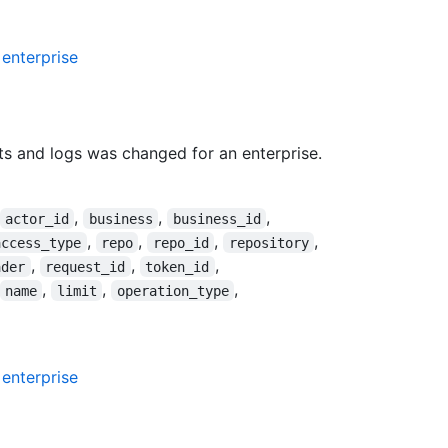
 enterprise
cts and logs was changed for an enterprise.
,
,
,
actor_id
business
business_id
,
,
,
,
access_type
repo
repo_id
repository
,
,
,
ader
request_id
token_id
,
,
,
name
limit
operation_type
 enterprise