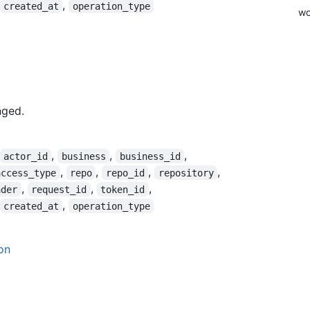
,
created_at
operation_type
wo
nged.
,
,
,
actor_id
business
business_id
,
,
,
,
access_type
repo
repo_id
repository
,
,
,
ader
request_id
token_id
,
created_at
operation_type
on