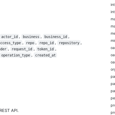
in
in
ma
ma
me
,
,
,
actor_id
business
business_id
mi
,
,
,
,
access_type
repo
repo_id
repository
oa
,
,
,
ader
request_id
token_id
,
oa
operation_type
created_at
oa
or
pa
pa
pa
pe
pr
REST API.
pr