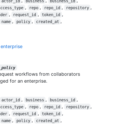
,
,
,
actor_id
business
business_id
,
,
,
,
access_type
repo
repo_id
repository
,
,
,
ader
request_id
token_id
,
,
,
name
policy
created_at
 enterprise
_policy
 request workflows from collaborators
ged for an enterprise.
,
,
,
actor_id
business
business_id
,
,
,
,
access_type
repo
repo_id
repository
,
,
,
ader
request_id
token_id
,
,
,
name
policy
created_at