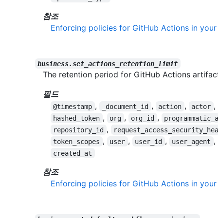
참조
Enforcing policies for GitHub Actions in your
business.set_actions_retention_limit
The retention period for GitHub Actions artifa
필드
,
,
,
,
@timestamp
_document_id
action
actor
,
,
,
hashed_token
org
org_id
programmatic_
,
repository_id
request_access_security_he
,
,
,
,
token_scopes
user
user_id
user_agent
created_at
참조
Enforcing policies for GitHub Actions in your