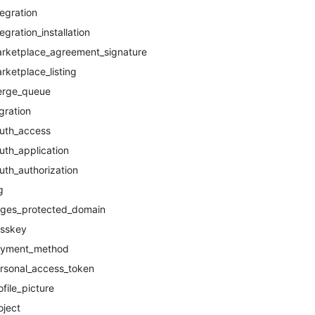
tegration
tegration_installation
rketplace_agreement_signature
rketplace_listing
rge_queue
gration
uth_access
uth_application
uth_authorization
g
ges_protected_domain
sskey
yment_method
rsonal_access_token
ofile_picture
oject