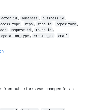
,
,
,
actor_id
business
business_id
,
,
,
,
access_type
repo
repo_id
repository
,
,
,
ader
request_id
token_id
,
,
operation_type
created_at
email
on
ws from public forks was changed for an