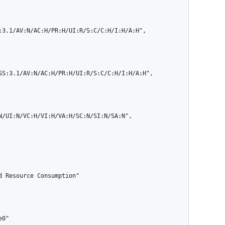
N/UI:N/VC:H/VI:H/VA:H/SC:N/SI:N/SA:N",
