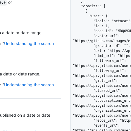
    },

or
0.0
    "credits": [

      {

        "user": {

          "login": "octocat",

          "id": 1,

          "node_id": "MDQ6VXNlcjE=",

n a date or date range.
          "avatar_url": 
"https://github.com/images/e
e "
Understanding the search
          "gravatar_id": "",

          "url": "https://api.github.com/users/octocat",

          "html_url": "https://github.com/octocat",

          "followers_url": 
"https://api.github.com/users
          "following_url": 
 a date or date range.
"https://api.github.com/user
          "gists_url": 
e "
Understanding the search
"https://api.github.com/user
          "starred_url": 
"https://api.github.com/user
          "subscriptions_url": 
"https://api.github.com/user
          "organizations_url": 
published on a date or date
"https://api.github.com/users
          "repos_url": "https://api.github.com/users/octocat/repos",

          "events_url": 
"https://api.github.com/user