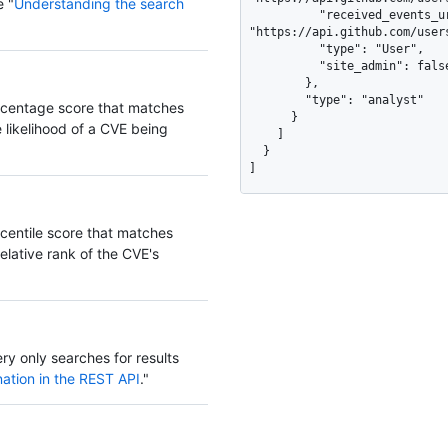
e "
Understanding the search
          "received_events_url": 
"https://api.github.com/user
          "type": "User",

          "site_admin": false

        },

        "type": "analyst"

ercentage score that matches
      }

likelihood of a CVE being
    ]

  }

]
rcentile score that matches
elative rank of the CVE's
ery only searches for results
ation in the REST API
."