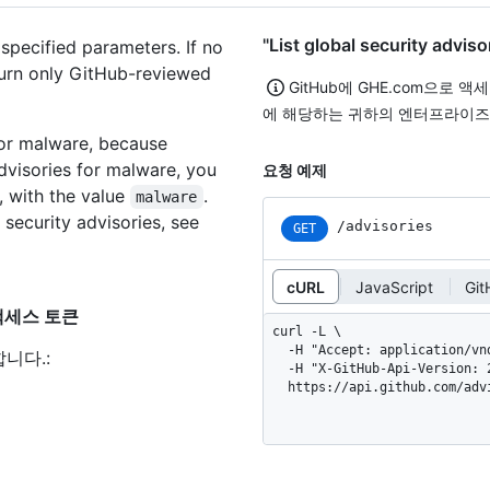
"List global security ad
 specified parameters. If no
eturn only GitHub-reviewed
GitHub에 GHE.com으로 
에 해당하는 귀하의 엔터프라이즈
 for malware, because
advisories for malware, you
요청 예제
, with the value
.
malware
 security advisories, see
/advisories
GET
cURL
JavaScript
Gi
된 액세스 토큰
curl -L \

  -H "Accept: application/vnd.github+json" \

합니다.
:
  -H "X-GitHub-Api-Version: 2026-03-10" \

  https://api.github.com/adv