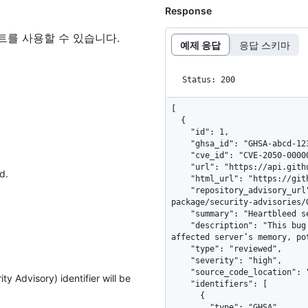
Response
트를 사용할 수 있습니다.
예제 응답
응답 스키마
Status: 200
[

  {

    "id": 1,

    "ghsa_id": "GHSA-abcd-1234-efgh",

    "cve_id": "CVE-2050-00000",

    "url": "https://api.github.com/advisories/GHSA-abcd-1234-efgh",

d.
    "html_url": "https://github.com/advisories/GHSA-abcd-1234-efgh",

    "repository_advisory_url": "https://api.github.com/repos/project/a-
package/security-advisories/G
    "summary": "Heartbleed security advisory",

    "description": "This bug allows an attacker to read portions of the 
affected server’s memory, po
    "type": "reviewed",

    "severity": "high",

    "source_code_location": "https://github.com/project/a-package",

ty Advisory) identifier will be
    "identifiers": [

      {

        "type": "GHSA",
