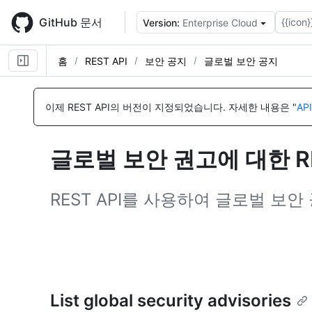
Skip
to
GitHub 문서
{{icon}
Version:
Enterprise Cloud
main
content
홈
REST API
보안 공지
글로벌 보안 공지
이
이
이
이
름,
름,
름,
름,
이제 REST API의 버전이 지정되었습니다.
자세한 내용은 "
AP
유
유
유
유
형,
형,
형,
형,
설
설
설
설
글로벌 보안 권고에 대한 R
명
명
명
명
REST API를 사용하여 글로벌 보안
List global security advisories