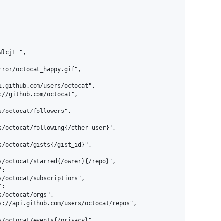
rror/octocat_happy.gif",

/octocat/followers",

s/octocat/following{/other_user}",

s/octocat/gists{/gist_id}",

s/octocat/starred{/owner}{/repo}",

s/octocat/subscriptions",

/octocat/orgs",

s/octocat/events{/privacy}",
