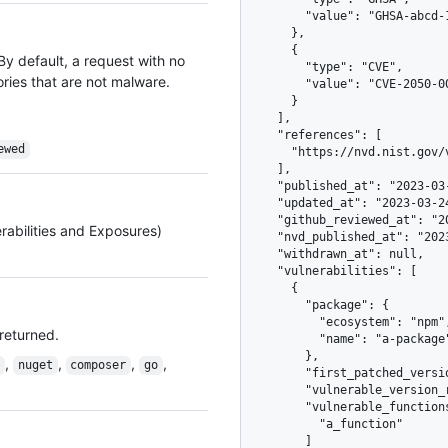
        "value": "GHSA-abcd-1234-efgh"

      },

      {

 By default, a request with no
        "type": "CVE",

ories that are not malware.
        "value": "CVE-2050-00000"

      }

    ],

    "references": [

ewed
      "https://nvd.nist.gov/vuln/detail/CVE-2050-00000"

    ],

    "published_at": "2023-03-23T02:30:56Z",

    "updated_at": "2023-03-24T02:30:56Z",

    "github_reviewed_at": "2023-03-23T02:30:56Z",

rabilities and Exposures)
    "nvd_published_at": "2023-03-25T02:30:56Z",

    "withdrawn_at": null,

    "vulnerabilities": [

      {

        "package": {

          "ecosystem": "npm",

 returned.
          "name": "a-package"

        },

,
,
,
,
n
nuget
composer
go
        "first_patched_version": "1.0.3",

        "vulnerable_version_range": "<=1.0.2",

        "vulnerable_functions": [

          "a_function"

        ]
