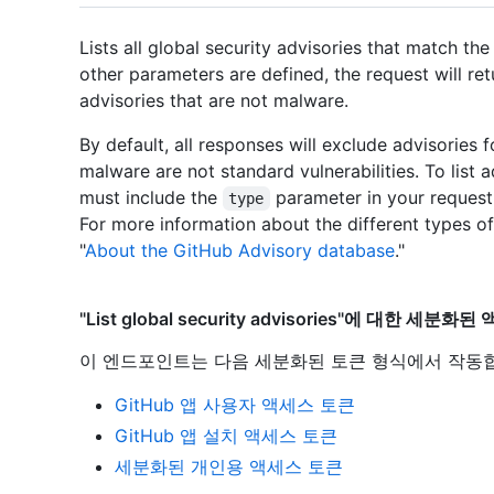
Lists all global security advisories that match the
other parameters are defined, the request will r
advisories that are not malware.
By default, all responses will exclude advisories
malware are not standard vulnerabilities. To list 
must include the
parameter in your request
type
For more information about the different types of
"
About the GitHub Advisory database
."
"List global security advisories"에 대한 세분화
이 엔드포인트는 다음 세분화된 토큰 형식에서 작동
GitHub 앱 사용자 액세스 토큰
GitHub 앱 설치 액세스 토큰
세분화된 개인용 액세스 토큰