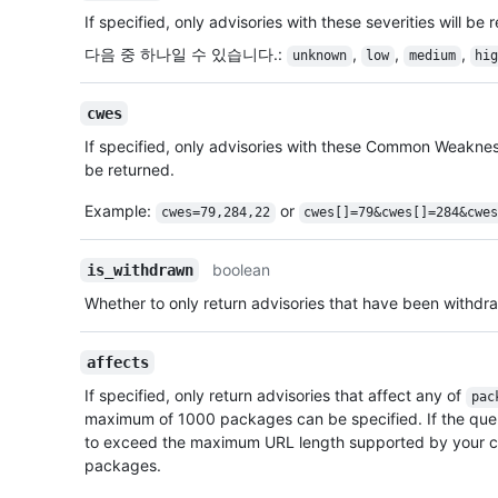
If specified, only advisories with these severities will be 
다음 중 하나일 수 있습니다.
:
,
,
,
unknown
low
medium
hi
cwes
If specified, only advisories with these Common Weakne
be returned.
Example:
or
cwes=79,284,22
cwes[]=79&cwes[]=284&cwe
boolean
is_withdrawn
Whether to only return advisories that have been withdr
affects
If specified, only return advisories that affect any of
pac
maximum of 1000 packages can be specified. If the qu
to exceed the maximum URL length supported by your cl
packages.