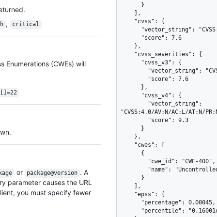
      }

returned.
    ],

    "cvss": {

,
gh
critical
      "vector_string": "CVSS:3.1/AV:N/AC:H/PR:H/UI:R/S:C/C:H/I:H/A:H",

      "score": 7.6

    },

    "cvss_severities": {

      "cvss_v3": {

ss Enumerations (CWEs) will
        "vector_string": "CVSS:3.1/AV:N/AC:H/PR:H/UI:R/S:C/C:H/I:H/A:H",

        "score": 7.6

      },

s[]=22
      "cvss_v4": {

        "vector_string": 
"CVSS:4.0/AV:N/AC:L/AT:N/PR:
        "score": 9.3

      }

awn.
    },

    "cwes": [

      {

        "cwe_id": "CWE-400",

        "name": "Uncontrolled Resource Consumption"

or
. A
kage
package@version
      }

ery parameter causes the URL
    ],

ient, you must specify fewer
    "epss": {

      "percentage": 0.00045,

      "percentile": "0.16001e0"
