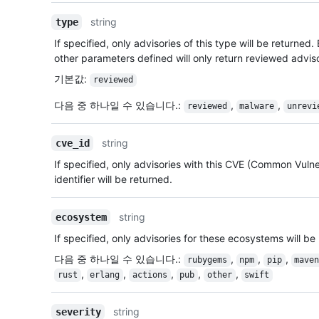
string
type
If specified, only advisories of this type will be returned.
other parameters defined will only return reviewed advis
기본값
:
reviewed
다음 중 하나일 수 있습니다.
:
,
,
reviewed
malware
unrevi
string
cve_id
If specified, only advisories with this CVE (Common Vulne
identifier will be returned.
string
ecosystem
If specified, only advisories for these ecosystems will be
다음 중 하나일 수 있습니다.
:
,
,
,
rubygems
npm
pip
mave
,
,
,
,
,
rust
erlang
actions
pub
other
swift
string
severity