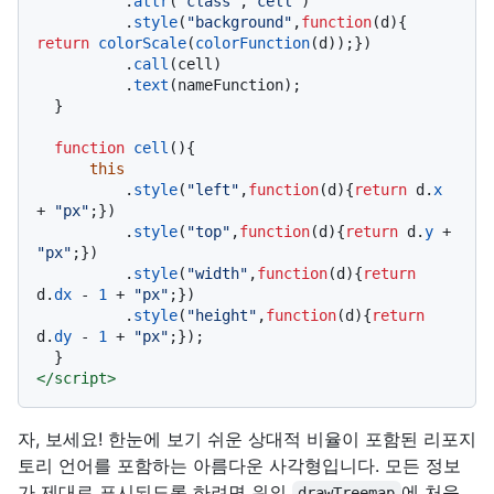
          .
attr
(
"class"
,
"cell"
)

          .
style
(
"background"
,
function
(
d
){ 
return
colorScale
(
colorFunction
(d));})

          .
call
(cell)

          .
text
(nameFunction);

  }

function
cell
(
){

this
          .
style
(
"left"
,
function
(
d
){
return
 d.
x
+ 
"px"
;})

          .
style
(
"top"
,
function
(
d
){
return
 d.
y
 + 
"px"
;})

          .
style
(
"width"
,
function
(
d
){
return
d.
dx
 - 
1
 + 
"px"
;})

          .
style
(
"height"
,
function
(
d
){
return
d.
dy
 - 
1
 + 
"px"
;});

</
script
>
자, 보세요! 한눈에 보기 쉬운 상대적 비율이 포함된 리포지
토리 언어를 포함하는 아름다운 사각형입니다. 모든 정보
가 제대로 표시되도록 하려면 위의
에 처음
drawTreemap