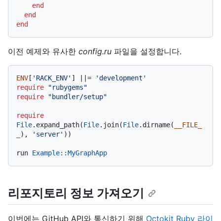
end
end
end
이전 예제와 유사한
config.ru
파일을 설정합니다.
ENV
[
'RACK_ENV'
] |
|= 
'development'
require
"rubygems"
require
"bundler/setup"
require
File
.expand_path(
File
.join(
File
.dirname(
__FILE_
_
), 
'server'
))

run 
Example
:
:MyGraphApp
리포지토리 정보 가져오기
이번에는 GitHub API와 통신하기 위해
Octokit Ruby 라이