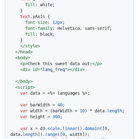
fill
: white;

    }

text
.yAxis
 {

font-size
: 
12px
;

font-family
: Helvetica, sans-serif;

fill
: black;

    }

</
style
>
</
head
>
<
body
>
<
p
>
Check this sweet data out:
</
p
>
<
div
id
=
"lang_freq"
>
</
div
>
</
body
>
<
script
>
var
 data = <%= languages %>;

var
 barWidth = 
40
;

var
 width = (barWidth + 
10
) * data.
length
;

var
 height = 
300
;

var
 x = d3.
scale
.
linear
().
domain
([
0
, 
data.
length
]).
range
([
0
, width]);
