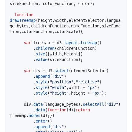
sizeFunction, colorFunction, color);

function
drawTreemap
(
height,width,elementSelector,langua
ge_bytes,childrenFunction,nameFunction,sizeFunc
tion,colorFunction,colorScale
){

var
 treemap = d3.
layout
.
treemap
()

          .
children
(childrenFunction)

          .
size
([width,height])

          .
value
(sizeFunction);

var
 div = d3.
select
(elementSelector)

          .
append
(
"div"
)

          .
style
(
"position"
,
"relative"
)

          .
style
(
"width"
,width + 
"px"
)

          .
style
(
"height"
,height + 
"px"
);

      div.
data
(language_bytes).
selectAll
(
"div"
)

          .
data
(
function
(
d
){
return
treemap.
nodes
(d);})

          .
enter
()

          .
append
(
"div"
)
