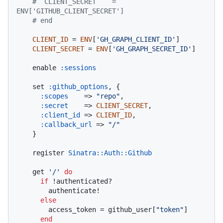
#  CLIENT_SECRET    = 
ENV['GITHUB_CLIENT_SECRET']
# end
CLIENT_ID
 = 
ENV
[
'GH_GRAPH_CLIENT_ID'
]

CLIENT_SECRET
 = 
ENV
[
'GH_GRAPH_SECRET_ID'
]

    enable 
:sessions
    set 
:github_options
, {

:scopes
    => 
"repo"
,

:secret
    => 
CLIENT_SECRET
,

:client_id
 => 
CLIENT_ID
,

:callback_url
 => 
"/"
    }

    register 
Sinatra
:
:Auth
:
:Github
    get 
'/'
do
if
 !authenticated?

        authenticate!

else
        access_token = github_user[
"token"
]

end