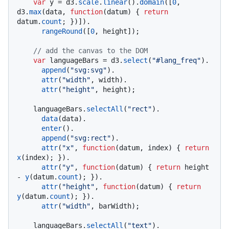
var
 y = d3.
scale
.
linear
().
domain
([
0
, 
d3.
max
(data, 
function
(
datum
) { 
return
datum.
count
; })]).

rangeRound
([
0
, height]);

// add the canvas to the DOM
var
 languageBars = d3.
select
(
"#lang_freq"
).

append
(
"svg:svg"
).

attr
(
"width"
, width).

attr
(
"height"
, height);

    languageBars.
selectAll
(
"rect"
).

data
(data).

enter
().

append
(
"svg:rect"
).

attr
(
"x"
, 
function
(
datum, index
) { 
return
x
(index); }).

attr
(
"y"
, 
function
(
datum
) { 
return
 height 
- 
y
(datum.
count
); }).

attr
(
"height"
, 
function
(
datum
) { 
return
y
(datum.
count
); }).

attr
(
"width"
, barWidth);

    languageBars.
selectAll
(
"text"
).
