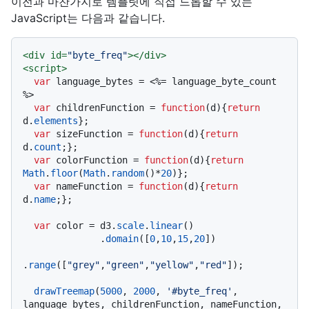
이전과 마찬가지로 템플릿에 직접 드롭할 수 있는
JavaScript는 다음과 같습니다.
<
div
id
=
"byte_freq"
>
</
div
>
<
script
>
var
 language_bytes = <%= language_byte_count 
%>

var
 childrenFunction = 
function
(
d
){
return
d.
elements
};

var
 sizeFunction = 
function
(
d
){
return
d.
count
;};

var
 colorFunction = 
function
(
d
){
return
Math
.
floor
(
Math
.
random
()*
20
)};

var
 nameFunction = 
function
(
d
){
return
d.
name
;};

var
 color = d3.
scale
.
linear
()

              .
domain
([
0
,
10
,
15
,
20
])

.
range
([
"grey"
,
"green"
,
"yellow"
,
"red"
]);

drawTreemap
(
5000
, 
2000
, 
'#byte_freq'
, 
language_bytes, childrenFunction, nameFunction, 