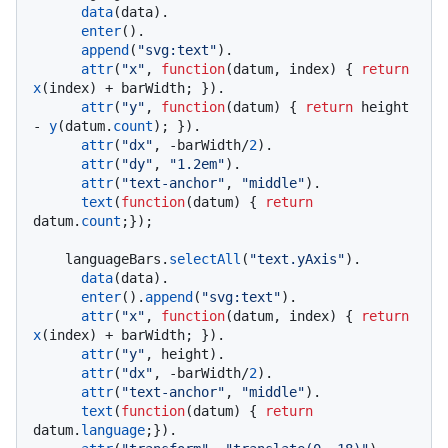
data
(data).

enter
().

append
(
"svg:text"
).

attr
(
"x"
, 
function
(
datum, index
) { 
return
x
(index) + barWidth; }).

attr
(
"y"
, 
function
(
datum
) { 
return
 height 
- 
y
(datum.
count
); }).

attr
(
"dx"
, -barWidth/
2
).

attr
(
"dy"
, 
"1.2em"
).

attr
(
"text-anchor"
, 
"middle"
).

text
(
function
(
datum
) { 
return
datum.
count
;});

    languageBars.
selectAll
(
"text.yAxis"
).

data
(data).

enter
().
append
(
"svg:text"
).

attr
(
"x"
, 
function
(
datum, index
) { 
return
x
(index) + barWidth; }).

attr
(
"y"
, height).

attr
(
"dx"
, -barWidth/
2
).

attr
(
"text-anchor"
, 
"middle"
).

text
(
function
(
datum
) { 
return
datum.
language
;}).
