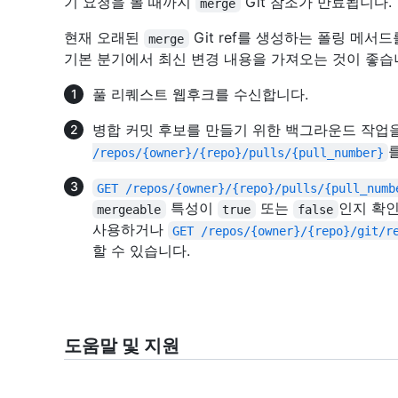
기 요청을 볼 때까지
Git 참조가 만료됩니다.
merge
현재 오래된
Git ref를 생성하는 폴링 메서
merge
기본 분기에서 최신 변경 내용을 가져오는 것이 좋습
풀 리퀘스트 웹후크를 수신합니다.
병합 커밋 후보를 만들기 위한 백그라운드 작업
/repos/{owner}/{repo}/pulls/{pull_number}
GET /repos/{owner}/{repo}/pulls/{pull_numb
특성이
또는
인지 확인
mergeable
true
false
사용하거나
GET /repos/{owner}/{repo}/git/r
할 수 있습니다.
도움말 및 지원