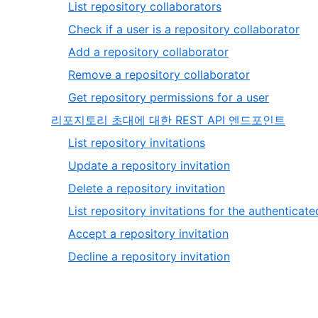
1
,
List repository collaborators
of
1
,
Check if a user is a repository collaborator
2
of
2
,
Add a repository collaborator
5
of
3
,
Remove a repository collaborator
5
of
4
,
Get repository permissions for a user
5
of
5
,
리포지토리 초대에 대한 REST API 엔드포인트
5
of
2
,
List repository invitations
5
of
1
,
Update a repository invitation
2
of
2
,
Delete a repository invitation
6
of
3
List repository invitations for the authenticate
6
of
,
Accept a repository invitation
6
5
,
Decline a repository invitation
of
6
6
of
6