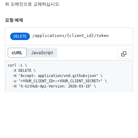
위 도메인으로 교체하십시오.
요청 예제
/applications
/{client_
id}
/token
DELETE
cURL
JavaScript
curl -L \

  -X DELETE \

  -H "Accept: application/vnd.github+json" \

  -u "<YOUR_CLIENT_ID>:<YOUR_CLIENT_SECRET>" \

  -H "X-GitHub-Api-Version: 2026-03-10" \

https://api.github.com/applications/Iv1.8a61f9b3a7aba766
/token \

  -d 
'{"access_token":"e72e16c7e42f292c6912e7710c838347ae178b
4a"}'