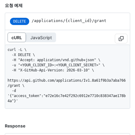
요청 예제
/applications
/{client_
id}
/grant
DELETE
cURL
JavaScript
curl -L \

  -X DELETE \

  -H "Accept: application/vnd.github+json" \

  -u "<YOUR_CLIENT_ID>:<YOUR_CLIENT_SECRET>" \

  -H "X-GitHub-Api-Version: 2026-03-10" \

https://api.github.com/applications/Iv1.8a61f9b3a7aba766
/grant \

  -d 
'{"access_token":"e72e16c7e42f292c6912e7710c838347ae178b
4a"}'
Response