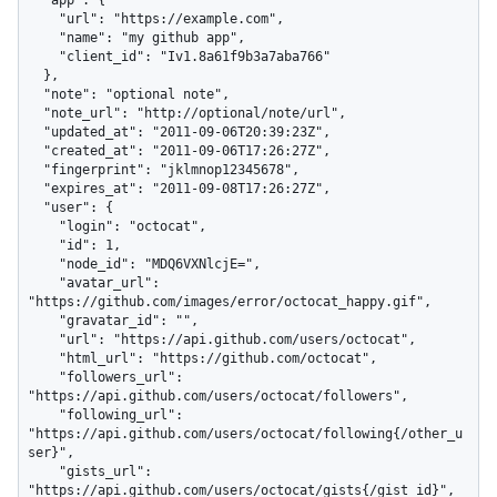
    "url": "https://example.com",

    "name": "my github app",

    "client_id": "Iv1.8a61f9b3a7aba766"

  },

  "note": "optional note",

  "note_url": "http://optional/note/url",

  "updated_at": "2011-09-06T20:39:23Z",

  "created_at": "2011-09-06T17:26:27Z",

  "fingerprint": "jklmnop12345678",

  "expires_at": "2011-09-08T17:26:27Z",

  "user": {

    "login": "octocat",

    "id": 1,

    "node_id": "MDQ6VXNlcjE=",

    "avatar_url": 
"https://github.com/images/error/octocat_happy.gif",

    "gravatar_id": "",

    "url": "https://api.github.com/users/octocat",

    "html_url": "https://github.com/octocat",

    "followers_url": 
"https://api.github.com/users/octocat/followers",

    "following_url": 
"https://api.github.com/users/octocat/following{/other_u
ser}",

    "gists_url": 
"https://api.github.com/users/octocat/gists{/gist_id}",
