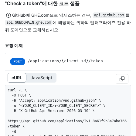
"Check a token"에 대한 코드 샘플
GitHub에 GHE.com으로 액세스하는 경우,
를
api.github.com
에 해당하는 귀하의 엔터프라이즈 전용 하
api.SUBDOMAIN.ghe.com
위 도메인으로 교체하십시오.
요청 예제
/applications
/{client_
id}
/token
POST
cURL
JavaScript
curl -L \

  -X POST \

  -H "Accept: application/vnd.github+json" \

  -u "<YOUR_CLIENT_ID>:<YOUR_CLIENT_SECRET>" \

  -H "X-GitHub-Api-Version: 2026-03-10" \

https://api.github.com/applications/Iv1.8a61f9b3a7aba766
/token \

  -d 