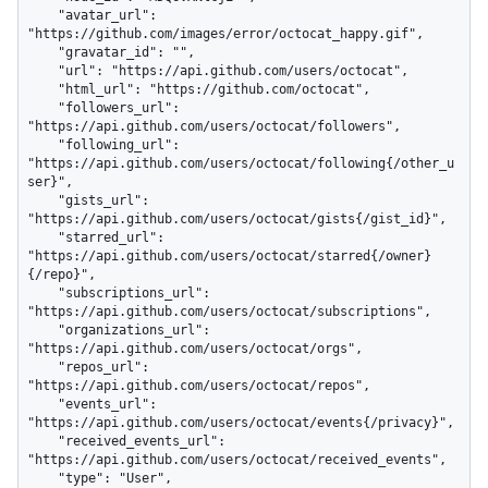
    "avatar_url": 
"https://github.com/images/error/octocat_happy.gif",

    "gravatar_id": "",

    "url": "https://api.github.com/users/octocat",

    "html_url": "https://github.com/octocat",

    "followers_url": 
"https://api.github.com/users/octocat/followers",

    "following_url": 
"https://api.github.com/users/octocat/following{/other_u
ser}",

    "gists_url": 
"https://api.github.com/users/octocat/gists{/gist_id}",

    "starred_url": 
"https://api.github.com/users/octocat/starred{/owner}
{/repo}",

    "subscriptions_url": 
"https://api.github.com/users/octocat/subscriptions",

    "organizations_url": 
"https://api.github.com/users/octocat/orgs",

    "repos_url": 
"https://api.github.com/users/octocat/repos",

    "events_url": 
"https://api.github.com/users/octocat/events{/privacy}",

    "received_events_url": 
"https://api.github.com/users/octocat/received_events",

    "type": "User",
