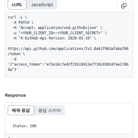
cURL
JavaScript
curl -L \

  -X PATCH \

  -H "Accept: application/vnd.github+json" \

  -u "<YOUR_CLIENT_ID>:<YOUR_CLIENT_SECRET>" \

  -H "X-GitHub-Api-Version: 2026-03-10" \

https://api.github.com/applications/Iv1.8a61f9b3a7aba766
/token \

  -d 
'{"access_token":"e72e16c7e42f292c6912e7710c838347ae178b
4a"}'
Response
예제 응답
응답 스키마
Status: 200