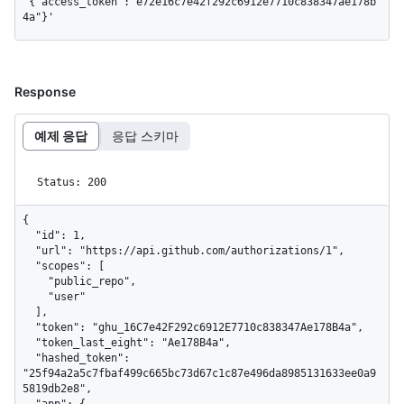
'{"access_token":"e72e16c7e42f292c6912e7710c838347ae178b
4a"}'
Response
예제 응답
응답 스키마
Status: 200
{

  "id": 1,

  "url": "https://api.github.com/authorizations/1",

  "scopes": [

    "public_repo",

    "user"

  ],

  "token": "ghu_16C7e42F292c6912E7710c838347Ae178B4a",

  "token_last_eight": "Ae178B4a",

  "hashed_token": 
"25f94a2a5c7fbaf499c665bc73d67c1c87e496da8985131633ee0a9
5819db2e8",

  "app": {
