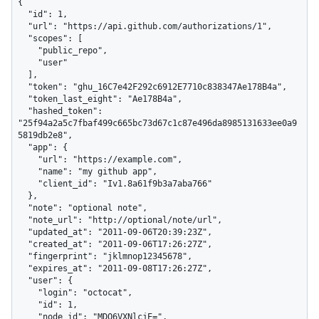
{

  "id": 1,

  "url": "https://api.github.com/authorizations/1",

  "scopes": [

    "public_repo",

    "user"

  ],

  "token": "ghu_16C7e42F292c6912E7710c838347Ae178B4a",

  "token_last_eight": "Ae178B4a",

  "hashed_token": 
"25f94a2a5c7fbaf499c665bc73d67c1c87e496da8985131633ee0a9
5819db2e8",

  "app": {

    "url": "https://example.com",

    "name": "my github app",

    "client_id": "Iv1.8a61f9b3a7aba766"

  },

  "note": "optional note",

  "note_url": "http://optional/note/url",

  "updated_at": "2011-09-06T20:39:23Z",

  "created_at": "2011-09-06T17:26:27Z",

  "fingerprint": "jklmnop12345678",

  "expires_at": "2011-09-08T17:26:27Z",

  "user": {

    "login": "octocat",

    "id": 1,

    "node_id": "MDQ6VXNlcjE=",
