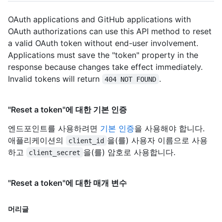
OAuth applications and GitHub applications with
OAuth authorizations can use this API method to reset
a valid OAuth token without end-user involvement.
Applications must save the "token" property in the
response because changes take effect immediately.
Invalid tokens will return
.
404 NOT FOUND
"Reset a token"에 대한 기본 인증
엔드포인트를 사용하려면
기본 인증
을 사용해야 합니다.
애플리케이션의
을(를) 사용자 이름으로 사용
client_id
하고
을(를) 암호로 사용합니다.
client_secret
"Reset a token"에 대한 매개 변수
머리글