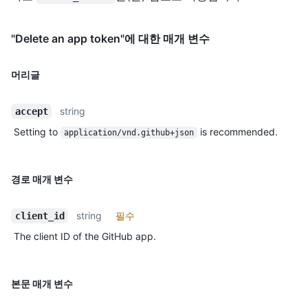
"Delete an app token"에 대한 매개 변수
머리글
string
accept
Setting to
is recommended.
application/vnd.github+json
경로 매개 변수
string
필수
client_id
The client ID of the GitHub app.
본문 매개 변수