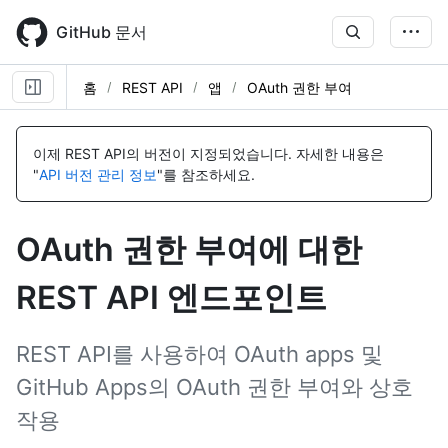
Skip
to
GitHub 문서
main
content
홈
REST API
앱
OAuth 권한 부여
이
이
이
이
이
이
이
이
이
이
이
이
름,
름,
름,
름,
름,
름,
름,
름,
름,
름,
름,
름,
이제 REST API의 버전이 지정되었습니다.
자세한 내용은
유
유
유
유
유
유
유
유
유
유
유
유
"
API 버전 관리 정보
"를 참조하세요.
형,
형,
형,
형,
형,
형,
형,
형,
형,
형,
형,
형,
설
설
설
설
설
설
설
설
설
설
설
설
명
명
명
명
명
명
명
명
명
명
명
명
OAuth 권한 부여에 대한
REST API 엔드포인트
REST API를 사용하여 OAuth apps 및
GitHub Apps의 OAuth 권한 부여와 상호
작용