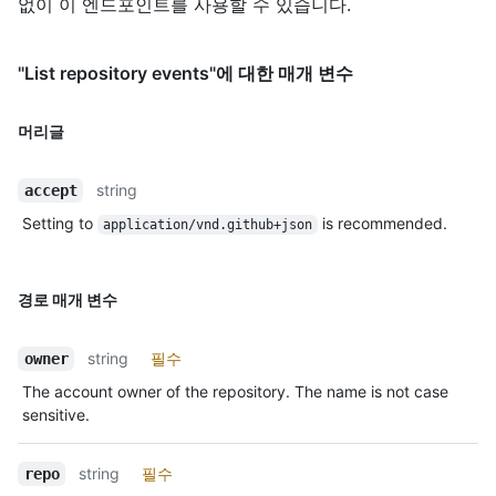
없이 이 엔드포인트를 사용할 수 있습니다.
"List repository events"에 대한 매개 변수
머리글
string
accept
Setting to
is recommended.
application/vnd.github+json
경로 매개 변수
string
필수
owner
The account owner of the repository. The name is not case
sensitive.
string
필수
repo