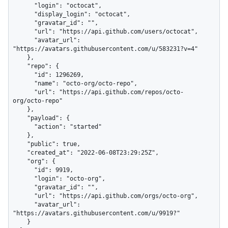
      "login": "octocat",

      "display_login": "octocat",

      "gravatar_id": "",

      "url": "https://api.github.com/users/octocat",

      "avatar_url": 
"https://avatars.githubusercontent.com/u/583231?v=4"

    },

    "repo": {

      "id": 1296269,

      "name": "octo-org/octo-repo",

      "url": "https://api.github.com/repos/octo-
org/octo-repo"

    },

    "payload": {

      "action": "started"

    },

    "public": true,

    "created_at": "2022-06-08T23:29:25Z",

    "org": {

      "id": 9919,

      "login": "octo-org",

      "gravatar_id": "",

      "url": "https://api.github.com/orgs/octo-org",

      "avatar_url": 
"https://avatars.githubusercontent.com/u/9919?"

    }
