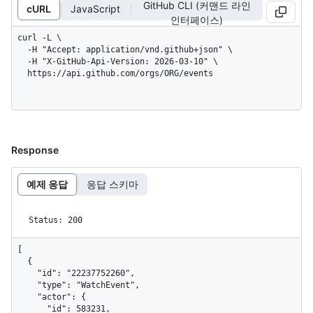
GitHub CLI (커맨드 라인
cURL
JavaScript
인터페이스)
curl -L \

  -H "Accept: application/vnd.github+json" \

  -H "X-GitHub-Api-Version: 2026-03-10" \

  https://api.github.com/orgs/ORG/events
Response
예제 응답
응답 스키마
Status: 200
[

  {

    "id": "22237752260",

    "type": "WatchEvent",

    "actor": {

      "id": 583231,
