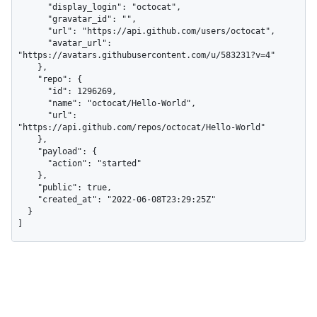
      "display_login": "octocat",

      "gravatar_id": "",

      "url": "https://api.github.com/users/octocat",

      "avatar_url": 
"https://avatars.githubusercontent.com/u/583231?v=4"

    },

    "repo": {

      "id": 1296269,

      "name": "octocat/Hello-World",

      "url": 
"https://api.github.com/repos/octocat/Hello-World"

    },

    "payload": {

      "action": "started"

    },

    "public": true,

    "created_at": "2022-06-08T23:29:25Z"

  }

]