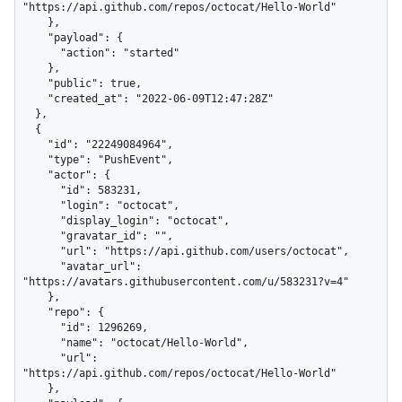
"https://api.github.com/repos/octocat/Hello-World"

    },

    "payload": {

      "action": "started"

    },

    "public": true,

    "created_at": "2022-06-09T12:47:28Z"

  },

  {

    "id": "22249084964",

    "type": "PushEvent",

    "actor": {

      "id": 583231,

      "login": "octocat",

      "display_login": "octocat",

      "gravatar_id": "",

      "url": "https://api.github.com/users/octocat",

      "avatar_url": 
"https://avatars.githubusercontent.com/u/583231?v=4"

    },

    "repo": {

      "id": 1296269,

      "name": "octocat/Hello-World",

      "url": 
"https://api.github.com/repos/octocat/Hello-World"

    },
