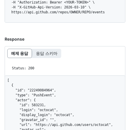
  -H "Authorization: Bearer <YOUR-TOKEN>" \

  -H "X-GitHub-Api-Version: 2026-03-10" \

  https://api.github.com/repos/OWNER/REPO/events
Response
예제 응답
응답 스키마
Status: 200
[

  {

    "id": "22249084964",

    "type": "PushEvent",

    "actor": {

      "id": 583231,

      "login": "octocat",

      "display_login": "octocat",

      "gravatar_id": "",

      "url": "https://api.github.com/users/octocat",

      "avatar_url": 