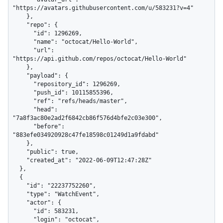
"https://avatars.githubusercontent.com/u/583231?v=4"

    },

    "repo": {

      "id": 1296269,

      "name": "octocat/Hello-World",

      "url": 
"https://api.github.com/repos/octocat/Hello-World"

    },

    "payload": {

      "repository_id": 1296269,

      "push_id": 10115855396,

      "ref": "refs/heads/master",

      "head": 
"7a8f3ac80e2ad2f6842cb86f576d4bfe2c03e300",

      "before": 
"883efe034920928c47fe18598c01249d1a9fdabd"

    },

    "public": true,

    "created_at": "2022-06-09T12:47:28Z"

  },

  {

    "id": "22237752260",

    "type": "WatchEvent",

    "actor": {

      "id": 583231,

      "login": "octocat",
