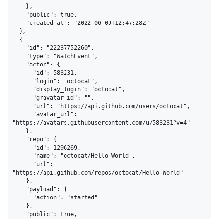
    },

    "public": true,

    "created_at": "2022-06-09T12:47:28Z"

  },

  {

    "id": "22237752260",

    "type": "WatchEvent",

    "actor": {

      "id": 583231,

      "login": "octocat",

      "display_login": "octocat",

      "gravatar_id": "",

      "url": "https://api.github.com/users/octocat",

      "avatar_url": 
"https://avatars.githubusercontent.com/u/583231?v=4"

    },

    "repo": {

      "id": 1296269,

      "name": "octocat/Hello-World",

      "url": 
"https://api.github.com/repos/octocat/Hello-World"

    },

    "payload": {

      "action": "started"

    },

    "public": true,
