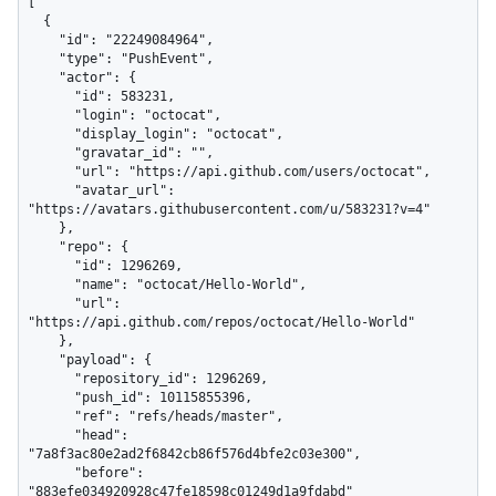
[

  {

    "id": "22249084964",

    "type": "PushEvent",

    "actor": {

      "id": 583231,

      "login": "octocat",

      "display_login": "octocat",

      "gravatar_id": "",

      "url": "https://api.github.com/users/octocat",

      "avatar_url": 
"https://avatars.githubusercontent.com/u/583231?v=4"

    },

    "repo": {

      "id": 1296269,

      "name": "octocat/Hello-World",

      "url": 
"https://api.github.com/repos/octocat/Hello-World"

    },

    "payload": {

      "repository_id": 1296269,

      "push_id": 10115855396,

      "ref": "refs/heads/master",

      "head": 
"7a8f3ac80e2ad2f6842cb86f576d4bfe2c03e300",

      "before": 
"883efe034920928c47fe18598c01249d1a9fdabd"
