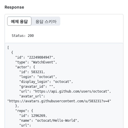
Response
예제 응답
응답 스키마
Status: 200
[

  {

    "id": "22249084947",

    "type": "WatchEvent",

    "actor": {

      "id": 583231,

      "login": "octocat",

      "display_login": "octocat",

      "gravatar_id": "",

      "url": "https://api.github.com/users/octocat",

      "avatar_url": 
"https://avatars.githubusercontent.com/u/583231?v=4"

    },

    "repo": {

      "id": 1296269,

      "name": "octocat/Hello-World",

      "url": 