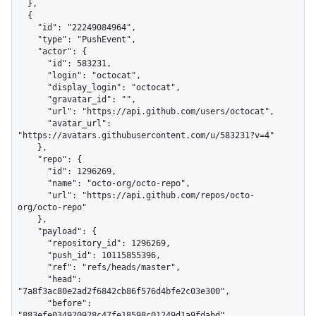
  },

  {

    "id": "22249084964",

    "type": "PushEvent",

    "actor": {

      "id": 583231,

      "login": "octocat",

      "display_login": "octocat",

      "gravatar_id": "",

      "url": "https://api.github.com/users/octocat",

      "avatar_url": 
"https://avatars.githubusercontent.com/u/583231?v=4"

    },

    "repo": {

      "id": 1296269,

      "name": "octo-org/octo-repo",

      "url": "https://api.github.com/repos/octo-
org/octo-repo"

    },

    "payload": {

      "repository_id": 1296269,

      "push_id": 10115855396,

      "ref": "refs/heads/master",

      "head": 
"7a8f3ac80e2ad2f6842cb86f576d4bfe2c03e300",

      "before": 
"883efe034920928c47fe18598c01249d1a9fdabd"
