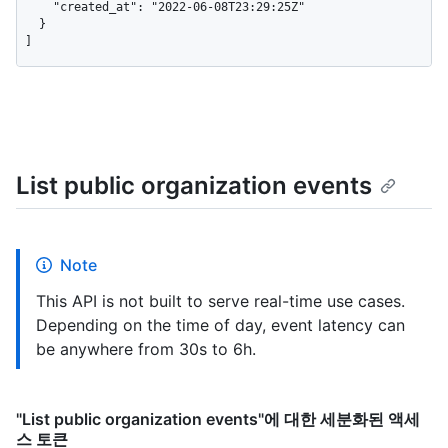
    "created_at": "2022-06-08T23:29:25Z"

  }

]
List public organization events
Note
This API is not built to serve real-time use cases.
Depending on the time of day, event latency can
be anywhere from 30s to 6h.
"List public organization events"에 대한 세분화된 액세
스 토큰