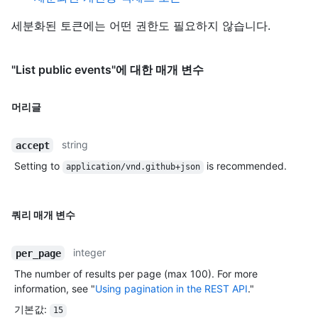
세분화된 토큰에는 어떤 권한도 필요하지 않습니다.
"List public events"에 대한 매개 변수
머리글
string
accept
Setting to
is recommended.
application/vnd.github+json
쿼리 매개 변수
integer
per_page
The number of results per page (max 100). For more
information, see "
Using pagination in the REST API
."
기본값
:
15