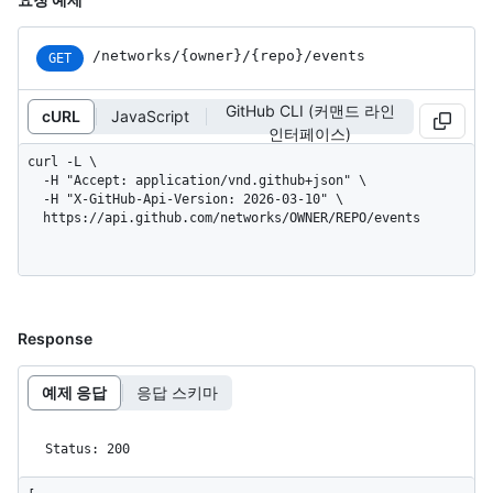
/networks
/{owner}
/{repo}
/events
GET
GitHub CLI (커맨드 라인
cURL
JavaScript
인터페이스)
curl -L \

  -H "Accept: application/vnd.github+json" \

  -H "X-GitHub-Api-Version: 2026-03-10" \

  https://api.github.com/networks/OWNER/REPO/events
Response
예제 응답
응답 스키마
Status: 200