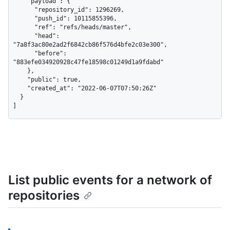
    "payload": {

      "repository_id": 1296269,

      "push_id": 10115855396,

      "ref": "refs/heads/master",

      "head": 
"7a8f3ac80e2ad2f6842cb86f576d4bfe2c03e300",

      "before": 
"883efe034920928c47fe18598c01249d1a9fdabd"

    },

    "public": true,

    "created_at": "2022-06-07T07:50:26Z"

  }

]
List public events for a network of
repositories