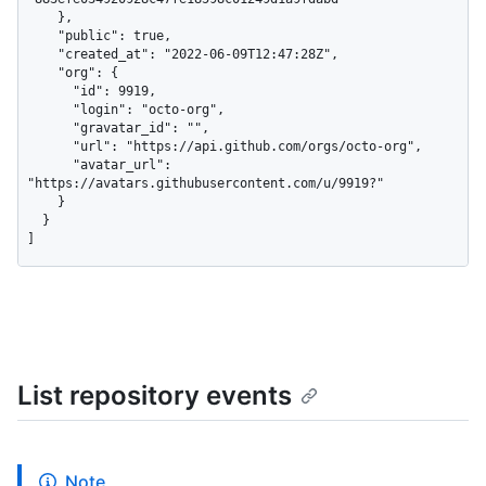
    },

    "public": true,

    "created_at": "2022-06-09T12:47:28Z",

    "org": {

      "id": 9919,

      "login": "octo-org",

      "gravatar_id": "",

      "url": "https://api.github.com/orgs/octo-org",

      "avatar_url": 
"https://avatars.githubusercontent.com/u/9919?"

    }

  }

]
List repository events
Note