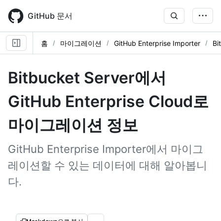
Skip
to
GitHub 문서
main
content
홈
마이그레이션
GitHub Enterprise Importer
B
Bitbucket Server에서
GitHub Enterprise Cloud로
마이그레이션 정보
GitHub Enterprise Importer에서 마이그
레이션할 수 있는 데이터에 대해 알아봅니
다.