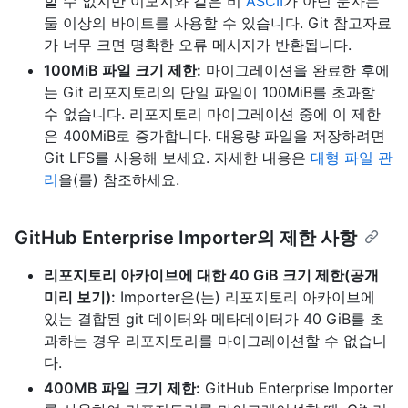
할 수 없지만 이모지와 같은 비
ASCII
가 아닌 문자는
둘 이상의 바이트를 사용할 수 있습니다. Git 참고자료
가 너무 크면 명확한 오류 메시지가 반환됩니다.
100MiB 파일 크기 제한:
마이그레이션을 완료한 후에
는 Git 리포지토리의 단일 파일이 100MiB를 초과할
수 없습니다. 리포지토리 마이그레이션 중에 이 제한
은 400MiB로 증가합니다. 대용량 파일을 저장하려면
Git LFS를 사용해 보세요. 자세한 내용은
대형 파일 관
리
을(를) 참조하세요.
GitHub Enterprise Importer의 제한 사항
리포지토리 아카이브에 대한 40 GiB 크기 제한(공개
미리 보기):
Importer은(는) 리포지토리 아카이브에
있는 결합된 git 데이터와 메타데이터가 40 GiB를 초
과하는 경우 리포지토리를 마이그레이션할 수 없습니
다.
400MB 파일 크기 제한:
GitHub Enterprise Importer