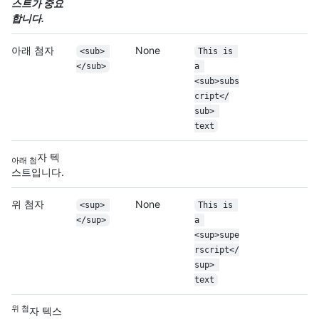
스트가 중요
합니다.
아래 첨자
None
<sub> 
This is 
</sub>
a 
<sub>subs
cript</
sub> 
text
자 텍
아래 첨
스트입니다.
위 첨자
None
<sup> 
This is 
</sup>
a 
<sup>supe
rscript</
sup> 
text
위 첨
자 텍스