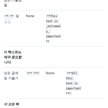
꼴
및
None
** **
**This 
_ _
text is 
_extremel
y_ 
important
**
이 텍스트는
매우 중요합
니다.
모든 굵게
None
*** ***
***All 
및 기울기
this 
text is 
important
***
이 모든 텍