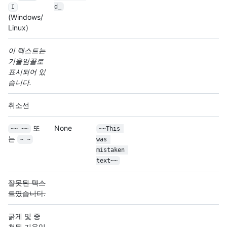
d_
I
(Windows/
Linux)
이 텍스트는
기울임꼴로
표시되어 있
습니다.
취소선
또
None
~~ ~~
~~This 
는
~ ~
was 
mistaken 
text~~
잘못된 텍스
트였습니다.
굵게 및 중
첩된 기울임