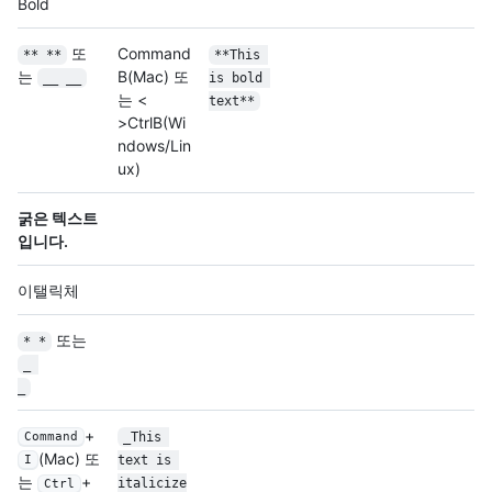
Bold
또
Command
** **
**This 
는
B
(Mac) 또
__ __
is bold 
는 <
text**
>Ctrl
B
(Wi
ndows/Lin
ux)
굵은 텍스트
입니다.
이탤릭체
또는
* *
_ 
_
+
_This 
Command
(Mac) 또
text is 
I
는
+
italicize
Ctrl