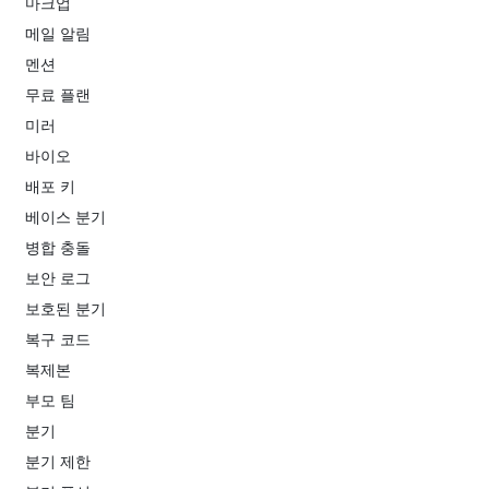
마크업
메일 알림
멘션
무료 플랜
미러
바이오
배포 키
베이스 분기
병합 충돌
보안 로그
보호된 분기
복구 코드
복제본
부모 팀
분기
분기 제한