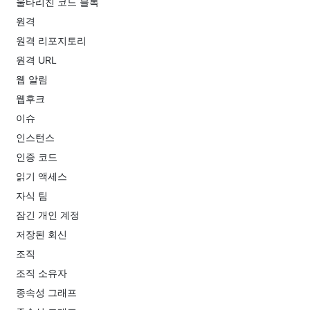
울타리친 코드 블록
원격
원격 리포지토리
원격 URL
웹 알림
웹후크
이슈
인스턴스
인증 코드
읽기 액세스
자식 팀
잠긴 개인 계정
저장된 회신
조직
조직 소유자
종속성 그래프