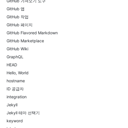
GitHub 가져오기 도구
GitHub 앱
GitHub 작업
GitHub 페이지
GitHub Flavored Markdown
GitHub Marketplace
GitHub Wiki
GraphQL
HEAD
Hello, World
hostname
ID 공급자
integration
Jekyll
Jekyll 테마 선택기
keyword