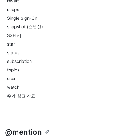
revert
scope
Single Sign-On
snapshot (스냅샷)
SSH 키
star
status
subscription
topics
user
watch
추가 참고 자료
@mention