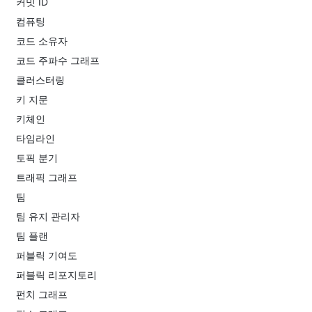
커밋 ID
컴퓨팅
코드 소유자
코드 주파수 그래프
클러스터링
키 지문
키체인
타임라인
토픽 분기
트래픽 그래프
팀
팀 유지 관리자
팀 플랜
퍼블릭 기여도
퍼블릭 리포지토리
펀치 그래프