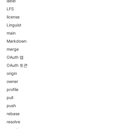
label
LFS
license
Linguist
main
Markdown
merge
OAuth 앱
OAuth 토큰
origin
owner
profile
pull
push
rebase
resolve