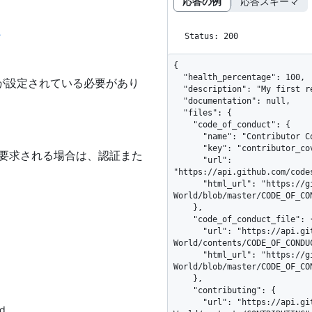
応答の例
応答スキーマ
ン
Status: 200
{

  "health_percentage": 100,

が設定されている必要があり
  "description": "My first repository on GitHub!",

  "documentation": null,

  "files": {

    "code_of_conduct": {

      "name": "Contributor Covenant",

      "key": "contributor_covenant",

が要求される場合は、認証また
      "url": 
。
"https://api.github.com/code
      "html_url": "https://github.com/octocat/Hello-
World/blob/master/CODE_OF_CON
    },

    "code_of_conduct_file": {

      "url": "https://api.github.com/repos/octocat/Hello-
World/contents/CODE_OF_CONDUC
      "html_url": "https://github.com/octocat/Hello-
World/blob/master/CODE_OF_CON
    },

    "contributing": {

      "url": "https://api.github.com/repos/octocat/Hello-
d.