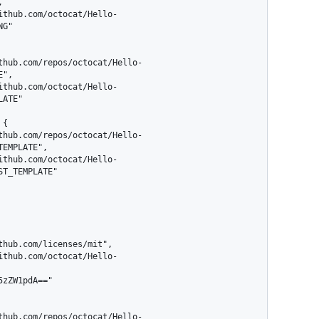


G"

",

ATE"

EMPLATE",

T_TEMPLATE"
