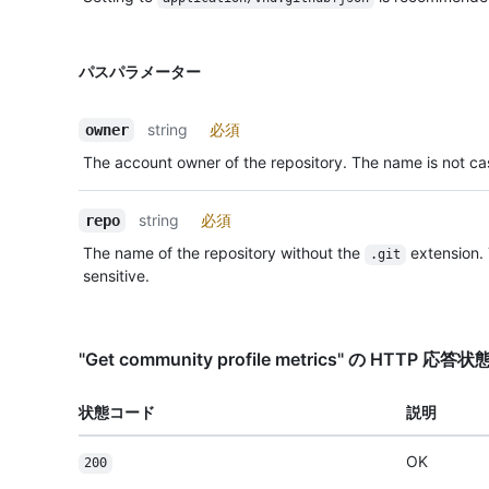
パスパラメーター
string
必須
owner
The account owner of the repository. The name is not cas
string
必須
repo
The name of the repository without the
extension.
.git
sensitive.
"Get community profile metrics" の HTTP 応
状態コード
説明
OK
200