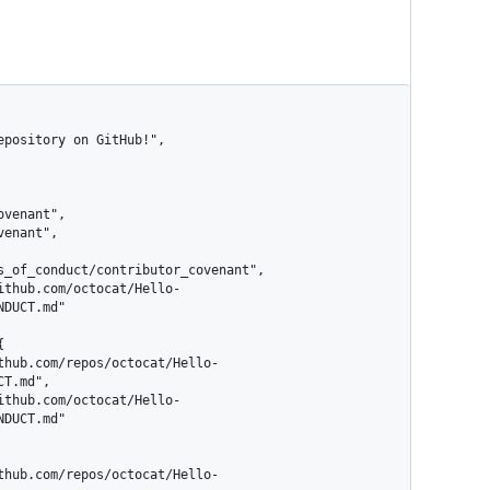
s_of_conduct/contributor_covenant",

DUCT.md"

T.md",

DUCT.md"
