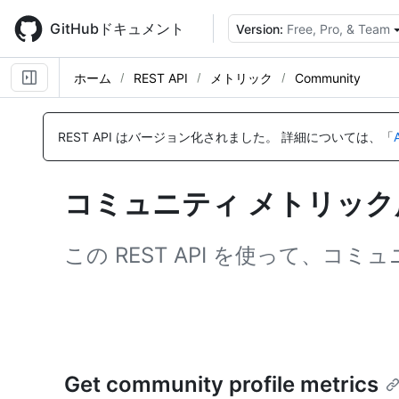
Skip
to
GitHubドキュメント
Version:
Free, Pro, & Team
main
content
ホーム
REST API
メトリック
Community
名
名
前,
前,
REST API はバージョン化されました。
詳細については、「
タ
タ
イ
イ
プ,
プ,
コミュニティ メトリック用 
説
説
明
明
この REST API を使って、
Get community profile metrics