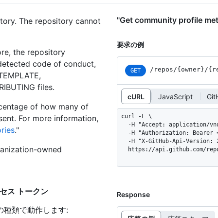
"Get community profile
itory. The repository cannot
要求の例
re, the repository
 detected code of conduct,
/repos
/{owner}
/{r
GET
E_TEMPLATE,
BUTING files.
cURL
JavaScript
Git
rcentage of how many of
curl -L \

ent. For more information,
  -H "Accept: application/vnd.github+json" \

ries
."
  -H "Authorization: Bearer <YOUR-TOKEN>" \

  -H "X-GitHub-Api-Version: 2026-03-10" \

rganization-owned
  https://api.github.com/re
いアクセス トークン
Response
の種類で動作します
: