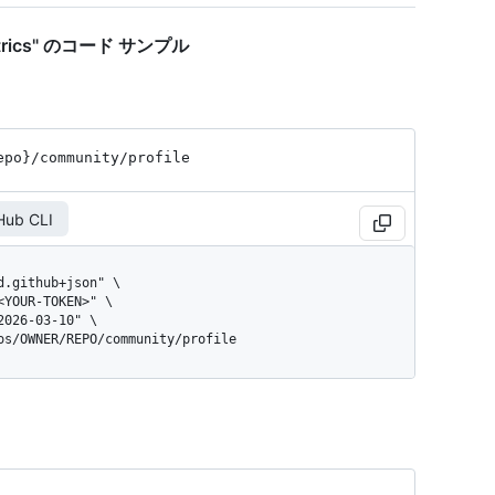
 metrics" のコード サンプル
epo}
/community
/profile
Hub CLI
pos/OWNER/REPO/community/profile