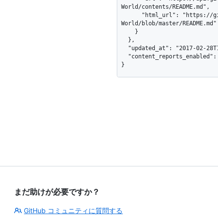
World/contents/README.md",

      "html_url": "https://github.com/octocat/Hello-
World/blob/master/README.md"

    }

  },

  "updated_at": "2017-02-28T19:09:29Z",

  "content_reports_enabled": true

}
まだ助けが必要ですか？
GitHub コミュニティに質問する