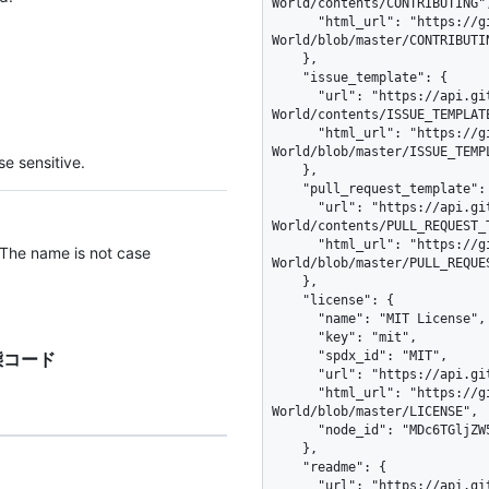
World/contents/CONTRIBUTING",
      "html_url": "https://github.com/octocat/Hello-
World/blob/master/CONTRIBUTIN
    },

    "issue_template": {

      "url": "https://api.github.com/repos/octocat/Hello-
World/contents/ISSUE_TEMPLATE
      "html_url": "https://github.com/octocat/Hello-
World/blob/master/ISSUE_TEMPL
e sensitive.
    },

    "pull_request_template": {

      "url": "https://api.github.com/repos/octocat/Hello-
World/contents/PULL_REQUEST_T
      "html_url": "https://github.com/octocat/Hello-
 The name is not case
World/blob/master/PULL_REQUES
    },

    "license": {

      "name": "MIT License",

      "key": "mit",

答状態コード
      "spdx_id": "MIT",

      "url": "https://api.github.com/licenses/mit",

      "html_url": "https://github.com/octocat/Hello-
World/blob/master/LICENSE",

      "node_id": "MDc6TGljZW5zZW1pdA=="

    },

    "readme": {

      "url": "https://api.github.com/repos/octocat/Hello-