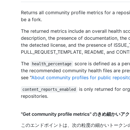
Returns all community profile metrics for a repos
be a fork.
The returned metrics include an overall health sco
description, the presence of documentation, the
the detected license, and the presence of ISSU
PULL_REQUEST_TEMPLATE, README, and CONTRI
The
score is defined as a pe
health_percentage
the recommended community health files are pres
see "
About community profiles for public reposito
is only returned for o
content_reports_enabled
repositories.
"Get community profile metrics" のきめ細か
このエンドポイントは、次の粒度の細かいトークン