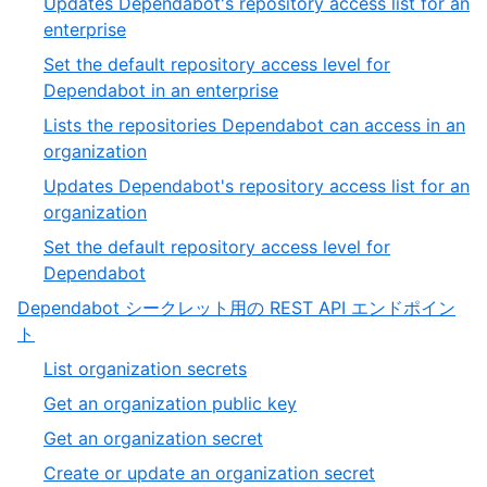
Updates Dependabot's repository access list for an
of
,
enterprise
6
2
Set the default repository access level for
of
,
Dependabot in an enterprise
6
3
Lists the repositories Dependabot can access in an
of
,
organization
6
4
Updates Dependabot's repository access list for an
of
,
organization
6
5
Set the default repository access level for
of
,
Dependabot
6
6
Dependabot シークレット用の REST API エンドポイン
of
,
ト
6
3
,
List organization secrets
of
1
,
Get an organization public key
3
of
2
,
Get an organization secret
14
of
3
,
Create or update an organization secret
14