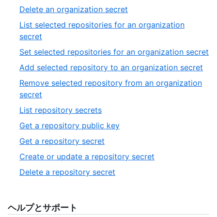
of
4
,
Delete an organization secret
14
of
5
List selected repositories for an organization
14
of
,
secret
14
6
,
Set selected repositories for an organization secret
of
7
,
Add selected repository to an organization secret
14
of
8
Remove selected repository from an organization
14
of
,
secret
14
9
,
List repository secrets
of
10
,
Get a repository public key
14
of
11
,
Get a repository secret
14
of
12
,
Create or update a repository secret
14
of
13
,
Delete a repository secret
14
of
14
14
of
14
ヘルプとサポート