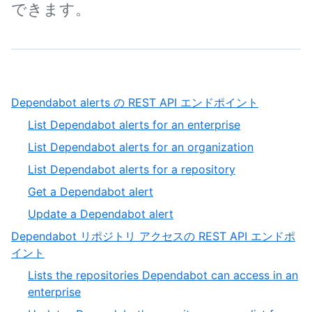
できます。
,
Dependabot alerts の REST API エンドポイント
1
,
List Dependabot alerts for an enterprise
of
1
,
List Dependabot alerts for an organization
3
of
2
,
List Dependabot alerts for a repository
5
of
3
,
Get a Dependabot alert
5
of
4
,
Update a Dependabot alert
5
of
5
Dependabot リポジトリ アクセスの REST API エンドポ
5
of
,
イント
5
2
Lists the repositories Dependabot can access in an
of
,
enterprise
3
1