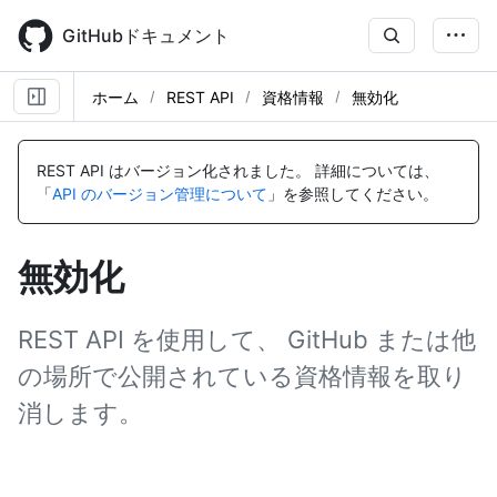
Skip
to
GitHubドキュメント
main
content
ホーム
REST API
資格情報
無効化
名
名
前,
前,
REST API はバージョン化されました。
詳細については、
タ
タ
「
API のバージョン管理について
」を参照してください。
イ
イ
プ,
プ,
説
説
無効化
明
明
REST API を使用して、 GitHub または他
の場所で公開されている資格情報を取り
消します。