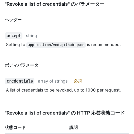
"Revoke a list of credentials" のパラメーター
ヘッダー
string
accept
Setting to
is recommended.
application/vnd.github+json
ボディパラメータ
array of strings
必須
credentials
A list of credentials to be revoked, up to 1000 per request.
"Revoke a list of credentials" の HTTP 応答状態コード
状態コード
説明