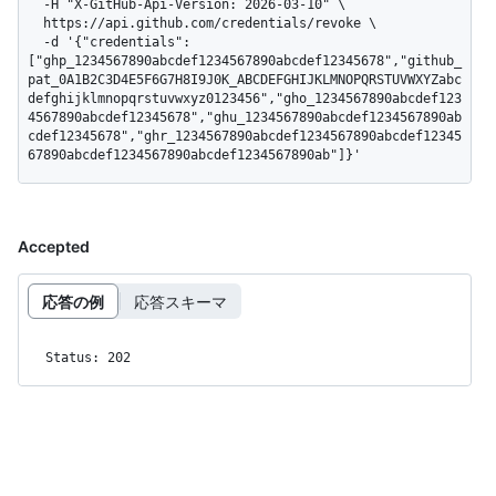
  -H "X-GitHub-Api-Version: 2026-03-10" \

  https://api.github.com/credentials/revoke \

  -d '{"credentials":
["ghp_1234567890abcdef1234567890abcdef12345678","github_
pat_0A1B2C3D4E5F6G7H8I9J0K_ABCDEFGHIJKLMNOPQRSTUVWXYZabc
defghijklmnopqrstuvwxyz0123456","gho_1234567890abcdef123
4567890abcdef12345678","ghu_1234567890abcdef1234567890ab
cdef12345678","ghr_1234567890abcdef1234567890abcdef12345
67890abcdef1234567890abcdef1234567890ab"]}'
Accepted
応答の例
応答スキーマ
Status: 202