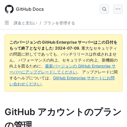
Skip
to
GitHub Docs
main
content
課金と支払い
/
プランを管理する
このバージョンの GitHub Enterprise サーバーはこの日付を
もって終了となりました:
2024-07-09
.
重大なセキュリティ
の問題に対してであっても、パッチリリースは作成されませ
ん。 パフォーマンスの向上、セキュリティの向上、新機能の
向上を図るために、
最新バージョンの GitHub Enterprise サ
ーバーにアップグレードしてください
。 アップグレードに関
するヘルプについては、
GitHub Enterprise サポートにお問
い合わせください
。
GitHub アカウントのプラン
の管理