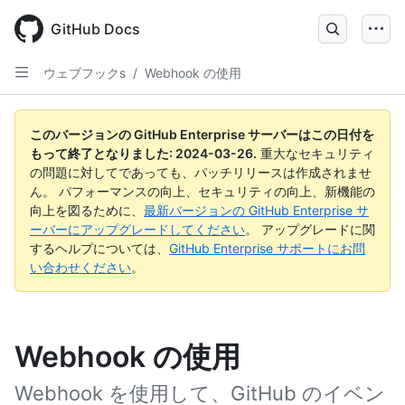
Skip
to
GitHub Docs
main
content
ウェブフックs
/
Webhook の使用
このバージョンの GitHub Enterprise サーバーはこの日付を
もって終了となりました:
2024-03-26
.
重大なセキュリティ
の問題に対してであっても、パッチリリースは作成されませ
ん。 パフォーマンスの向上、セキュリティの向上、新機能の
向上を図るために、
最新バージョンの GitHub Enterprise サ
ーバーにアップグレードしてください
。 アップグレードに関
するヘルプについては、
GitHub Enterprise サポートにお問
い合わせください
。
Webhook の使用
Webhook を使用して、GitHub のイベン