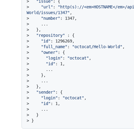
> 
"issue"
: {
> 
"url"
: 
"http(s)://<em>HOSTNAME</em>/ap
World/issues/1347"
,
> 
"number"
: 1347,
> 
    ...
> 
  },
> 
"repository"
 : {
> 
"id"
: 1296269,
> 
"full_name"
: 
"octocat/Hello-World"
,
> 
"owner"
: {
> 
"login"
: 
"octocat"
,
> 
"id"
: 1,
> 
      ...
> 
    },
> 
    ...
> 
  },
> 
"sender"
: {
> 
"login"
: 
"octocat"
,
> 
"id"
: 1,
> 
    ...
> 
  }
> 
}