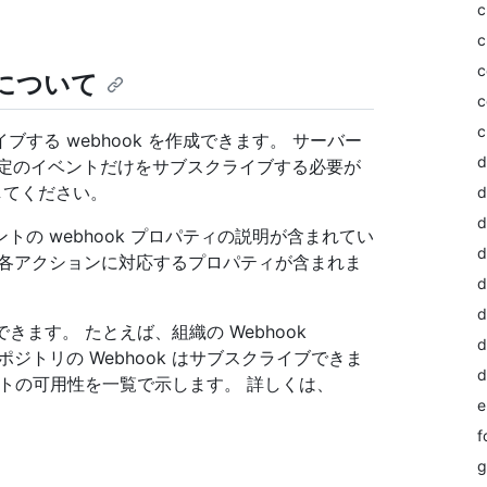
c
c
c
ドについて
c
c
する webhook を作成できます。 サーバー
d
の特定のイベントだけをサブスクライブする必要が
してください。
d
d
ントの webhook プロパティの説明が含まれてい
d
、各アクションに対応するプロパティが含まれま
d
d
きます。 たとえば、組織の Webhook
d
トリの Webhook はサブスクライブできま
d
ベントの可用性を一覧で示します。 詳しくは、
e
f
g