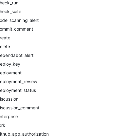
heck_run
heck_suite
ode_scanning_alert
ommit_comment
reate
elete
ependabot_alert
eploy_key
eployment
eployment_review
eployment_status
iscussion
iscussion_comment
nterprise
ork
ithub_app_authorization