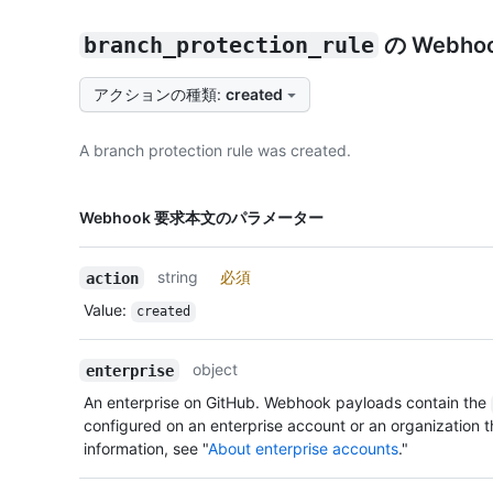
branch_protection_rule
の Webh
アクションの種類
:
created
A branch protection rule was created.
名前,
Webhook 要求本文のパラメーター
Type,
説明
string
必須
action
Value
:
created
object
enterprise
An enterprise on GitHub. Webhook payloads contain the
configured on an enterprise account or an organization t
information, see "
About enterprise accounts
."