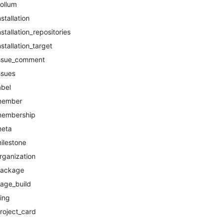
ollum
nstallation
nstallation_repositories
nstallation_target
ssue_comment
ssues
abel
ember
embership
eta
ilestone
rganization
ackage
age_build
ing
roject_card