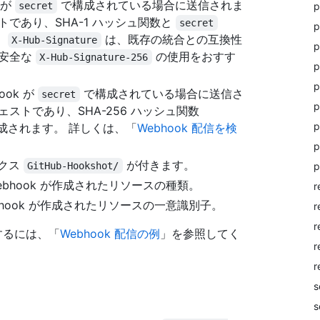
 が
で構成されている場合に送信されま
p
secret
ストであり、SHA-1 ハッシュ関数と
secret
p
。
は、既存の統合との互換性
X-Hub-Signature
p
に安全な
の使用をおすす
X-Hub-Signature-256
p
p
ook が
で構成されている場合に送信さ
secret
p
ジェストであり、SHA-256 ハッシュ関数
p
成されます。 詳しくは、「
Webhook 配信を検
p
ックス
が付きます。
p
GitHub-Hookshot/
Webhook が作成されたリソースの種類。
r
ebhook が作成されたリソースの一意識別子。
r
r
するには、「
Webhook 配信の例
」を参照してく
r
r
s
s