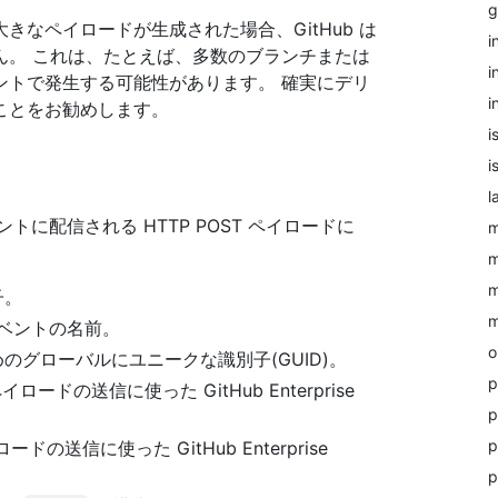
g
大きなペイロードが生成された場合、GitHub は
i
ません。 これは、たとえば、多数のブランチまたは
i
ントで発生する可能性があります。 確実にデリ
i
ことをお勧めします。
i
i
l
ントに配信される HTTP POST ペイロードに
m
m
m
子。
m
イベントの名前。
o
めのグローバルにユニークな識別子(GUID)。
p
 ペイロードの送信に使った GitHub Enterprise
p
p
イロードの送信に使った GitHub Enterprise
p