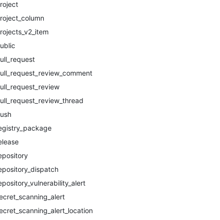
roject
roject_column
rojects_v2_item
ublic
ull_request
ull_request_review_comment
ull_request_review
ull_request_review_thread
ush
egistry_package
elease
epository
epository_dispatch
epository_vulnerability_alert
ecret_scanning_alert
ecret_scanning_alert_location