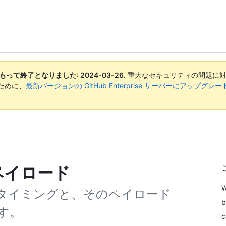
日付をもって終了となりました:
2024-03-26
.
重大なセキュリティの問題に対
ために、
最新バージョンの GitHub Enterprise サーバーにアップグ
とペイロード
するタイミングと、そのペイロード
b
す。
c