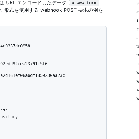
たは URL エンコードしたデータ (
s
x-www-form-
 形式を使用する webhook POST 要求の例を
s
s
s
s
t
-4c9367dc0958
t
u
702edd92eea23791c5f6
w
6a2d161ef06abdf1859230aa23c
w
w
w
9171
pository