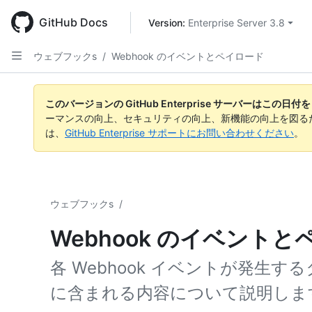
Skip
to
GitHub Docs
Version: 
Enterprise Server 3.8
main
content
ウェブフックs
/
Webhook のイベントとペイロード
このバージョンの GitHub Enterprise サーバーはこの
ーマンスの向上、セキュリティの向上、新機能の向上を図る
は、
GitHub Enterprise サポートにお問い合わせください
。
ウェブフックs
/
Webhook のイベント
各 Webhook イベントが発生
に含まれる内容について説明しま