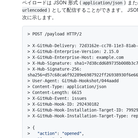
ペイロードは JSON 形式 (
) ま
application/json
) として配信することができます。 JSON
urlencoded
次に示します。
> 
POST /payload HTTP/2
> 
X-GitHub-Delivery: 72d3162e-cc78-11e3-81ab
> 
X-GitHub-Enterprise-Version: 2.15.0
> 
X-GitHub-Enterprise-Host: example.com
> 
X-Hub-Signature: sha1=7d38cdd689735b008b3c
> 
X-Hub-Signature-256: 
sha256=d57c68ca6f92289e6987922ff26938930f6e6
> 
User-Agent: GitHub-Hookshot/044aadd
> 
Content-Type: application/json
> 
Content-Length: 6615
> 
X-GitHub-Event: issues
> 
X-GitHub-Hook-ID: 292430182
> 
X-GitHub-Hook-Installation-Target-ID: 7992
> 
X-GitHub-Hook-Installation-Target-Type: re
> 
{
> 
"action"
: 
"opened"
,