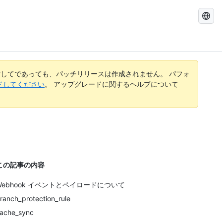
GitHub
Docs
を
検
索
す
してであっても、パッチリリースは作成されません。 パフォ
る
レードしてください
。 アップグレードに関するヘルプについて
この記事の内容
Webhook イベントとペイロードについて
ranch_protection_rule
ache_sync