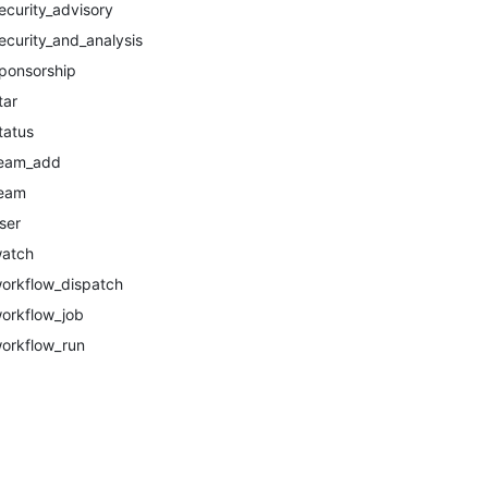
ecurity_advisory
ecurity_and_analysis
ponsorship
tar
tatus
eam_add
eam
ser
atch
orkflow_dispatch
orkflow_job
orkflow_run