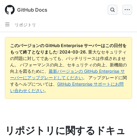
Skip
to
GitHub Docs
main
content
リポジトリ
このバージョンの GitHub Enterprise サーバーはこの日付を
もって終了となりました:
2024-03-26
.
重大なセキュリティ
の問題に対してであっても、パッチリリースは作成されませ
ん。 パフォーマンスの向上、セキュリティの向上、新機能の
向上を図るために、
最新バージョンの GitHub Enterprise サ
ーバーにアップグレードしてください
。 アップグレードに関
するヘルプについては、
GitHub Enterprise サポートにお問
い合わせください
。
リポジトリに関するドキュ