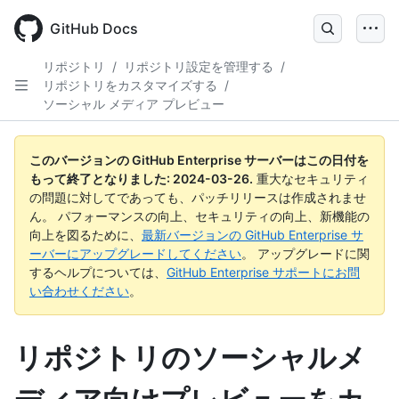
Skip
to
GitHub Docs
main
content
リポジトリ
/
リポジトリ設定を管理する
/
リポジトリをカスタマイズする
/
ソーシャル メディア プレビュー
このバージョンの GitHub Enterprise サーバーはこの日付を
もって終了となりました:
2024-03-26
.
重大なセキュリティ
の問題に対してであっても、パッチリリースは作成されませ
ん。 パフォーマンスの向上、セキュリティの向上、新機能の
向上を図るために、
最新バージョンの GitHub Enterprise サ
ーバーにアップグレードしてください
。 アップグレードに関
するヘルプについては、
GitHub Enterprise サポートにお問
い合わせください
。
リポジトリのソーシャルメ