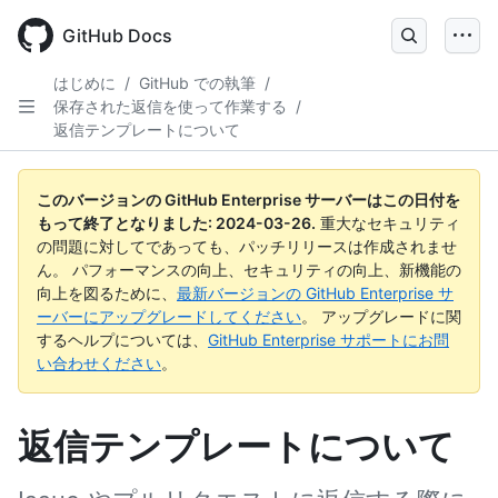
Skip
to
GitHub Docs
main
content
はじめに
/
GitHub での執筆
/
保存された返信を使って作業する
/
返信テンプレートについて
このバージョンの GitHub Enterprise サーバーはこの日付を
もって終了となりました:
2024-03-26
.
重大なセキュリティ
の問題に対してであっても、パッチリリースは作成されませ
ん。 パフォーマンスの向上、セキュリティの向上、新機能の
向上を図るために、
最新バージョンの GitHub Enterprise サ
ーバーにアップグレードしてください
。 アップグレードに関
するヘルプについては、
GitHub Enterprise サポートにお問
い合わせください
。
返信テンプレートについて