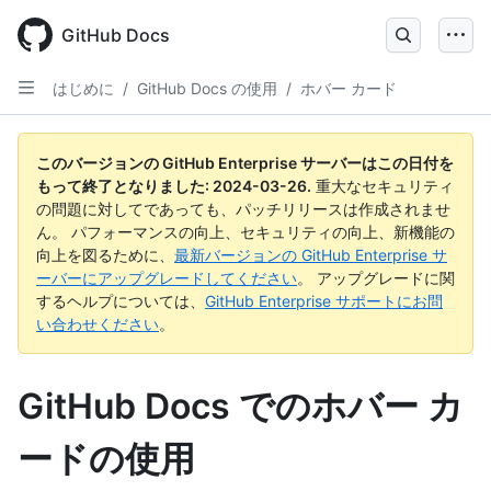
Skip
to
GitHub Docs
main
content
はじめに
/
GitHub Docs の使用
/
ホバー カード
このバージョンの GitHub Enterprise サーバーはこの日付を
もって終了となりました:
2024-03-26
.
重大なセキュリティ
の問題に対してであっても、パッチリリースは作成されませ
ん。 パフォーマンスの向上、セキュリティの向上、新機能の
向上を図るために、
最新バージョンの GitHub Enterprise サ
ーバーにアップグレードしてください
。 アップグレードに関
するヘルプについては、
GitHub Enterprise サポートにお問
い合わせください
。
GitHub Docs でのホバー カ
ードの使用