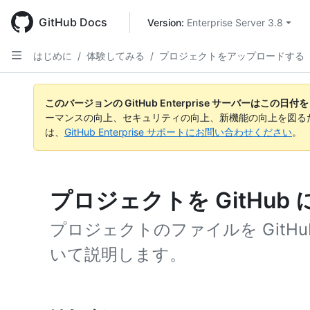
Skip
to
GitHub Docs
Version: 
Enterprise Server 3.8
main
content
はじめに
/
体験してみる
/
プロジェクトをアップロードする
このバージョンの GitHub Enterprise サーバーはこの
ーマンスの向上、セキュリティの向上、新機能の向上を図る
は、
GitHub Enterprise サポートにお問い合わせください
。
プロジェクトを GitHu
プロジェクトのファイルを GitH
いて説明します。