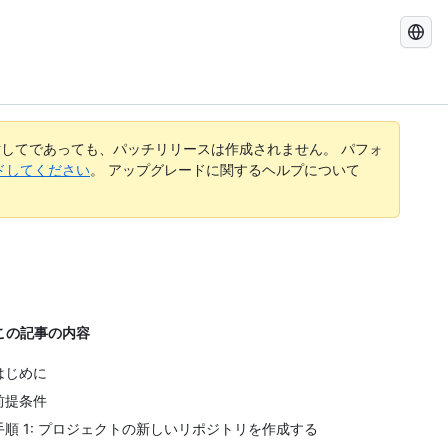
GitHub
Docs
を
検
索
す
してであっても、パッチリリースは作成されません。 パフォ
る
レードしてください
。 アップグレードに関するヘルプについて
この記事の内容
はじめに
前提条件
手順 1: プロジェクトの新しいリポジトリを作成する