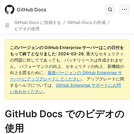
Skip
to
GitHub Docs
main
content
GitHub Docs に投稿する
/
GitHub Docs の作成
/
ビデオの使用
このバージョンの GitHub Enterprise サーバーはこの日付を
もって終了となりました:
2024-03-26
.
重大なセキュリティ
の問題に対してであっても、パッチリリースは作成されませ
ん。 パフォーマンスの向上、セキュリティの向上、新機能の
向上を図るために、
最新バージョンの GitHub Enterprise サ
ーバーにアップグレードしてください
。 アップグレードに関
するヘルプについては、
GitHub Enterprise サポートにお問
い合わせください
。
GitHub Docs でのビデオの
使用