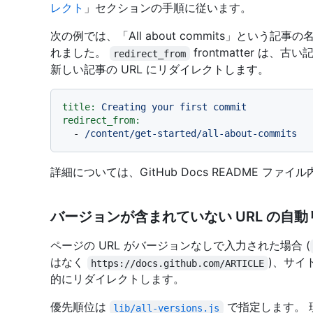
レクト
」セクションの手順に従います。
次の例では、「All about commits」という記事の名前が「
れました。
frontmatter は
redirect_from
新しい記事の URL にリダイレクトします。
title:
Creating
your
first
commit
redirect_from:
-
/content/get-started/all-about-commits
詳細については、GitHub Docs README ファイ
バージョンが含まれていない URL の自
ページの URL がバージョンなしで入力された場合 (
はなく
)、サイ
https://docs.github.com/ARTICLE
的にリダイレクトします。
優先順位は
で指定します。 
lib/all-versions.js