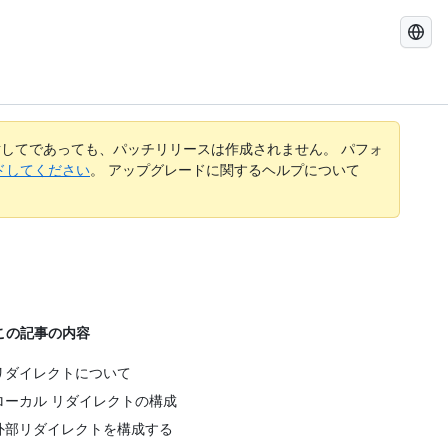
GitHub
Docs
を
検
索
す
してであっても、パッチリリースは作成されません。 パフォ
る
レードしてください
。 アップグレードに関するヘルプについて
この記事の内容
リダイレクトについて
ローカル リダイレクトの構成
外部リダイレクトを構成する