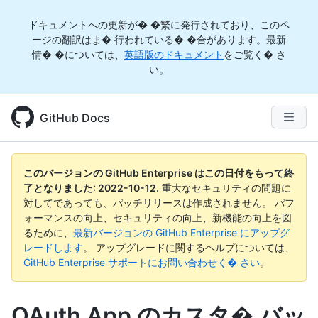
ドキュメントへの更新が� �繁に発行されており、このペ
ージの翻訳はま� 行われている� �合があります。最新
情� �については、
英語版のドキュメント
をご覧く� さ
い。
GitHub Docs
このバージョンの GitHub Enterprise はこの日付をもって終
了となりました:
2022-10-12
.
重大なセキュリティの問題に
対してであっても、パッチリリースは作成されません。 パフ
ォーマンスの向上、セキュリティの向上、新機能の向上を図
るために、
最新バージョンの GitHub Enterprise にアップグ
レードします
。 アップグレードに関するヘルプについては、
GitHub Enterprise サポートにお問い合わせく� さい
。
OAuth App のカスタ� バッ