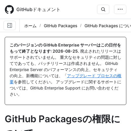
Skip
to
GitHubドキュメント
main
content
ホーム
GitHub Packages
GitHub Packages に
このバージョンの GitHub Enterprise サーバーはこの日付を
もって終了となります:
2026-08-25
.
廃止されたリリースは
サポートされていません。 重大なセキュリティの問題に対し
てであっても、パッチリリースは作成されません。 GitHub
Enterprise Server のパフォーマンスの向上、セキュリティ
の向上、新機能については、「
アップグレード プロセスの概
要
を参照してください。 アップグレードに関するサポートに
ついては、GitHub Enterprise Support にお問い合わせくだ
さい。
GitHub Packagesの権限に