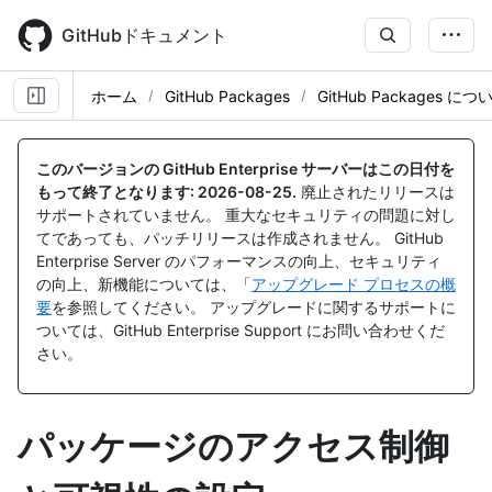
Skip
to
GitHubドキュメント
main
content
ホーム
GitHub Packages
GitHub Packages に
このバージョンの GitHub Enterprise サーバーはこの日付を
もって終了となります:
2026-08-25
.
廃止されたリリースは
サポートされていません。 重大なセキュリティの問題に対し
てであっても、パッチリリースは作成されません。 GitHub
Enterprise Server のパフォーマンスの向上、セキュリティ
の向上、新機能については、「
アップグレード プロセスの概
要
を参照してください。 アップグレードに関するサポートに
ついては、GitHub Enterprise Support にお問い合わせくだ
さい。
パッケージのアクセス制御