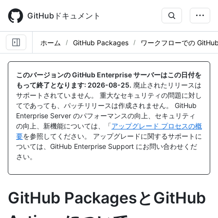
Skip
to
GitHubドキュメント
main
content
ホーム
GitHub Packages
ワークフローでの GitHub 
このバージョンの GitHub Enterprise サーバーはこの日付を
もって終了となります:
2026-08-25
.
廃止されたリリースは
サポートされていません。 重大なセキュリティの問題に対し
てであっても、パッチリリースは作成されません。 GitHub
Enterprise Server のパフォーマンスの向上、セキュリティ
の向上、新機能については、「
アップグレード プロセスの概
要
を参照してください。 アップグレードに関するサポートに
ついては、GitHub Enterprise Support にお問い合わせくだ
さい。
GitHub PackagesとGitHub