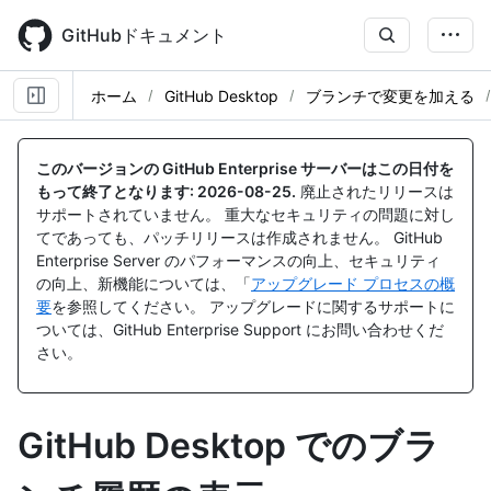
Skip
to
GitHubドキュメント
main
content
ホーム
GitHub Desktop
ブランチで変更を加える
このバージョンの GitHub Enterprise サーバーはこの日付を
もって終了となります:
2026-08-25
.
廃止されたリリースは
サポートされていません。 重大なセキュリティの問題に対し
てであっても、パッチリリースは作成されません。 GitHub
Enterprise Server のパフォーマンスの向上、セキュリティ
の向上、新機能については、「
アップグレード プロセスの概
要
を参照してください。 アップグレードに関するサポートに
ついては、GitHub Enterprise Support にお問い合わせくだ
さい。
GitHub Desktop でのブラ