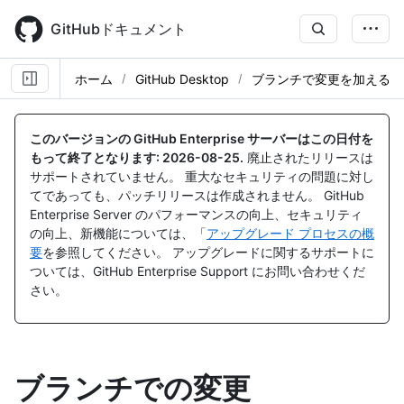
Skip
to
GitHubドキュメント
main
content
ホーム
GitHub Desktop
ブランチで変更を加える
このバージョンの GitHub Enterprise サーバーはこの日付を
もって終了となります:
2026-08-25
.
廃止されたリリースは
サポートされていません。 重大なセキュリティの問題に対し
てであっても、パッチリリースは作成されません。 GitHub
Enterprise Server のパフォーマンスの向上、セキュリティ
の向上、新機能については、「
アップグレード プロセスの概
要
を参照してください。 アップグレードに関するサポートに
ついては、GitHub Enterprise Support にお問い合わせくだ
さい。
ブランチでの変更