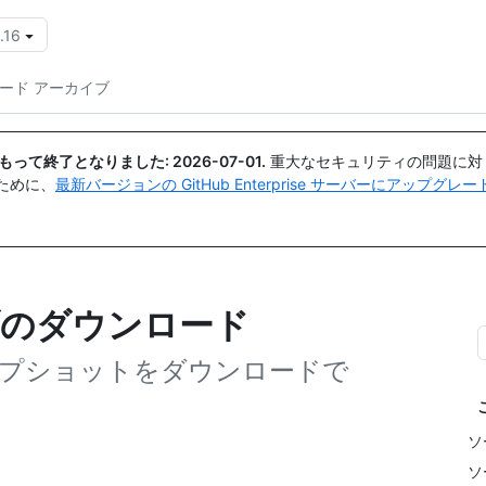
.16
{{icon}}
コード アーカイブ
日付をもって終了となりました:
2026-07-01
.
重大なセキュリティの問題に対
ために、
最新バージョンの GitHub Enterprise サーバーにアップグ
ブのダウンロード
プショットをダウンロードで
ソ
ソ