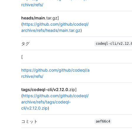
rchive/refs/
heads/main
.tar.gz]
(
https://github.com/github/codeql/
archive/refs/heads/main.tar.gz
)
タグ
codeql-cli/v2.12.
[
https://github.com/github/codeql/a
rchive/refs/
tags/codeql-cli/v2.12.0
.zip]
(
https://github.com/github/codeql/
archive/refs/tags/codeql-
cli/v2.12.0.zip
)
コミット
aef66c4