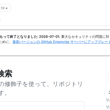
.16
{{icon}}
索
日付をもって終了となりました:
2026-07-01
.
重大なセキュリティの問題に対
ために、
最新バージョンの GitHub Enterprise サーバーにアップグ
検索
の修飾子を使って、リポジトリ
す。
リ
リ