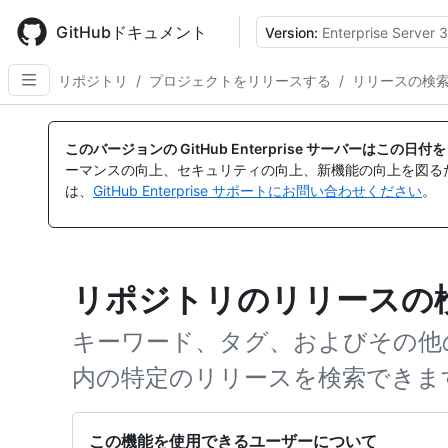
Skip
to
GitHubドキュメント
Version:
Enterprise Server 3
main
content
リポジトリ
/
プロジェクトをリリースする
/
リリースの検
このバージョンの GitHub Enterprise サーバーはこの
ーマンスの向上、セキュリティの向上、新機能の向上を図る
は、
GitHub Enterprise サポートにお問い合わせください
。
リポジトリのリリースの
キーワード、タグ、およびその他
内の特定のリリースを検索できま
この機能を使用できるユーザーについて