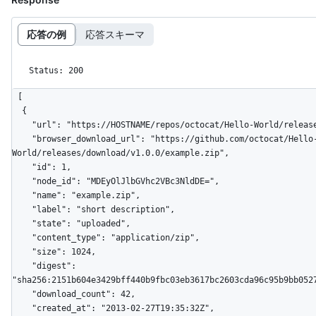
応答の例
応答スキーマ
Status: 200
[

  {

    "url": "https://HOSTNAME/repos/octocat/Hello-World/releases/assets/1",

    "browser_download_url": "https://github.com/octocat/Hello-
World/releases/download/v1.0.0/example.zip",

    "id": 1,

    "node_id": "MDEyOlJlbGVhc2VBc3NldDE=",

    "name": "example.zip",

    "label": "short description",

    "state": "uploaded",

    "content_type": "application/zip",

    "size": 1024,

    "digest": 
"sha256:2151b604e3429bff440b9fbc03eb3617bc2603cda96c95b9bb0527
    "download_count": 42,

    "created_at": "2013-02-27T19:35:32Z",
