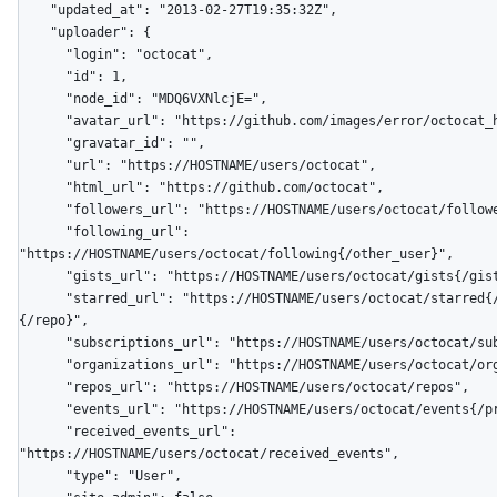
    "updated_at": "2013-02-27T19:35:32Z",

    "uploader": {

      "login": "octocat",

      "id": 1,

      "node_id": "MDQ6VXNlcjE=",

      "avatar_url": "https://github.com/images/error/octocat_happy.gif",

      "gravatar_id": "",

      "url": "https://HOSTNAME/users/octocat",

      "html_url": "https://github.com/octocat",

      "followers_url": "https://HOSTNAME/users/octocat/followers",

      "following_url": 
"https://HOSTNAME/users/octocat/following{/other_user}",

      "gists_url": "https://HOSTNAME/users/octocat/gists{/gist_id}",

      "starred_url": "https://HOSTNAME/users/octocat/starred{/owner}
{/repo}",

      "subscriptions_url": "https://HOSTNAME/users/octocat/subscriptions",

      "organizations_url": "https://HOSTNAME/users/octocat/orgs",

      "repos_url": "https://HOSTNAME/users/octocat/repos",

      "events_url": "https://HOSTNAME/users/octocat/events{/privacy}",

      "received_events_url": 
"https://HOSTNAME/users/octocat/received_events",

      "type": "User",
