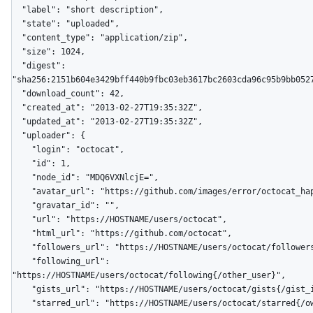
  "label": "short description",

  "state": "uploaded",

  "content_type": "application/zip",

  "size": 1024,

  "digest": 
"sha256:2151b604e3429bff440b9fbc03eb3617bc2603cda96c95b9bb0527
  "download_count": 42,

  "created_at": "2013-02-27T19:35:32Z",

  "updated_at": "2013-02-27T19:35:32Z",

  "uploader": {

    "login": "octocat",

    "id": 1,

    "node_id": "MDQ6VXNlcjE=",

    "avatar_url": "https://github.com/images/error/octocat_happy.gif",

    "gravatar_id": "",

    "url": "https://HOSTNAME/users/octocat",

    "html_url": "https://github.com/octocat",

    "followers_url": "https://HOSTNAME/users/octocat/followers",

    "following_url": 
"https://HOSTNAME/users/octocat/following{/other_user}",

    "gists_url": "https://HOSTNAME/users/octocat/gists{/gist_id}",

    "starred_url": "https://HOSTNAME/users/octocat/starred{/owner}