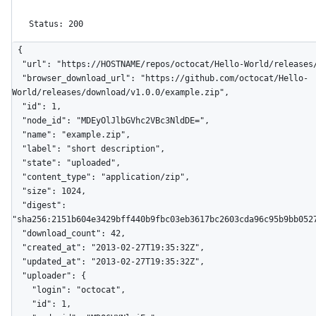
Status: 200
{

  "url": "https://HOSTNAME/repos/octocat/Hello-World/releases/assets/1",

  "browser_download_url": "https://github.com/octocat/Hello-
World/releases/download/v1.0.0/example.zip",

  "id": 1,

  "node_id": "MDEyOlJlbGVhc2VBc3NldDE=",

  "name": "example.zip",

  "label": "short description",

  "state": "uploaded",

  "content_type": "application/zip",

  "size": 1024,

  "digest": 
"sha256:2151b604e3429bff440b9fbc03eb3617bc2603cda96c95b9bb0527
  "download_count": 42,

  "created_at": "2013-02-27T19:35:32Z",

  "updated_at": "2013-02-27T19:35:32Z",

  "uploader": {

    "login": "octocat",

    "id": 1,
