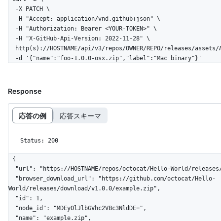
  -X PATCH \

  -H "Accept: application/vnd.github+json" \

  -H "Authorization: Bearer <YOUR-TOKEN>" \

  -H "X-GitHub-Api-Version: 2022-11-28" \

  http(s)://HOSTNAME/api/v3/repos/OWNER/REPO/releases/assets/ASSET_ID \

  -d '{"name":"foo-1.0.0-osx.zip","label":"Mac binary"}'
Response
応答の例
応答スキーマ
Status: 200
{

  "url": "https://HOSTNAME/repos/octocat/Hello-World/releases/assets/1",

  "browser_download_url": "https://github.com/octocat/Hello-
World/releases/download/v1.0.0/example.zip",

  "id": 1,

  "node_id": "MDEyOlJlbGVhc2VBc3NldDE=",

  "name": "example.zip",
