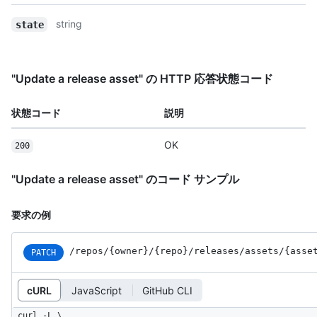
string
state
"Update a release asset" の HTTP 応答状態コード
状態コード
説明
OK
200
"Update a release asset" のコード サンプル
要求の例
/repos
/{owner}
/{repo}
/releases
/assets
/{asse
PATCH
cURL
JavaScript
GitHub CLI
curl -L \
