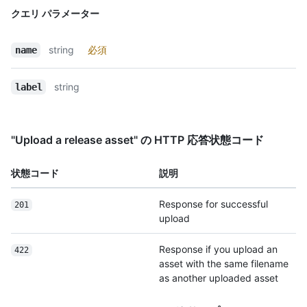
クエリ パラメーター
string
必須
name
string
label
"Upload a release asset" の HTTP 応答状態コード
状態コード
説明
Response for successful
201
upload
Response if you upload an
422
asset with the same filename
as another uploaded asset