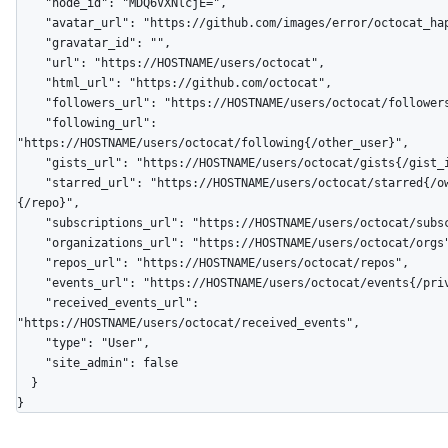
    "node_id": "MDQ6VXNlcjE=",

    "avatar_url": "https://github.com/images/error/octocat_happy.gif",

    "gravatar_id": "",

    "url": "https://HOSTNAME/users/octocat",

    "html_url": "https://github.com/octocat",

    "followers_url": "https://HOSTNAME/users/octocat/followers",

    "following_url": 
"https://HOSTNAME/users/octocat/following{/other_user}",

    "gists_url": "https://HOSTNAME/users/octocat/gists{/gist_id}",

    "starred_url": "https://HOSTNAME/users/octocat/starred{/owner}
{/repo}",

    "subscriptions_url": "https://HOSTNAME/users/octocat/subscriptions",

    "organizations_url": "https://HOSTNAME/users/octocat/orgs",

    "repos_url": "https://HOSTNAME/users/octocat/repos",

    "events_url": "https://HOSTNAME/users/octocat/events{/privacy}",

    "received_events_url": 
"https://HOSTNAME/users/octocat/received_events",

    "type": "User",

    "site_admin": false

  }

}