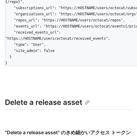
{/repo}",

    "subscriptions_url": "https://HOSTNAME/users/octocat/subscriptions",

    "organizations_url": "https://HOSTNAME/users/octocat/orgs",

    "repos_url": "https://HOSTNAME/users/octocat/repos",

    "events_url": "https://HOSTNAME/users/octocat/events{/privacy}",

    "received_events_url": 
"https://HOSTNAME/users/octocat/received_events",

    "type": "User",

    "site_admin": false

  }

}
Delete a release asset
"Delete a release asset" のきめ細かいアクセス トークン