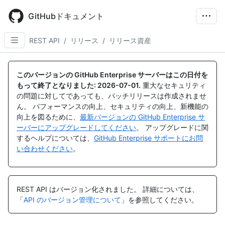
Skip
to
GitHubドキュメント
main
content
REST API
/
リリース
/
リリース資産
名
名
名
名
名
名
名
名
名
名
名
名
名
前,
前,
前,
前,
前,
前,
前,
前,
前,
前,
前,
前,
前,
このバージョンの GitHub Enterprise サーバーはこの日付を
タ
タ
タ
タ
タ
タ
タ
タ
タ
タ
タ
タ
タ
もって終了となりました:
2026-07-01
.
重大なセキュリティ
イ
イ
イ
イ
イ
イ
イ
イ
イ
イ
イ
イ
イ
の問題に対してであっても、パッチリリースは作成されませ
プ,
プ,
プ,
プ,
プ,
プ,
プ,
プ,
プ,
プ,
プ,
プ,
プ,
ん。 パフォーマンスの向上、セキュリティの向上、新機能の
説
説
説
説
説
説
説
説
説
説
説
説
説
向上を図るために、
最新バージョンの GitHub Enterprise サ
明
明
明
明
明
明
明
明
明
明
明
明
明
ーバーにアップグレードしてください
。 アップグレードに関
するヘルプについては、
GitHub Enterprise サポートにお問
い合わせください
。
REST API はバージョン化されました。
詳細については、
「
API のバージョン管理について
」を参照してください。