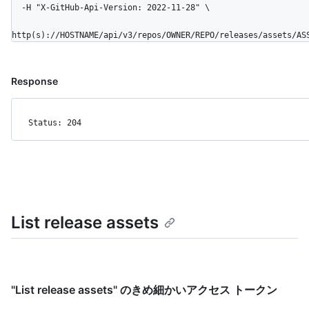
  -H "X-GitHub-Api-Version: 2022-11-28" \

http(s)://HOSTNAME/api/v3/repos/OWNER/REPO/releases/assets/AS
Response
Status: 204
List release assets
"List release assets" のきめ細かいアクセス トークン