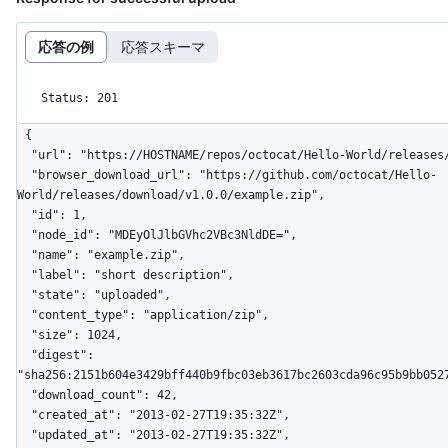
応答の例
応答スキーマ
Status: 201
{

  "url": "https://HOSTNAME/repos/octocat/Hello-World/releases/assets/1",

  "browser_download_url": "https://github.com/octocat/Hello-
World/releases/download/v1.0.0/example.zip",

  "id": 1,

  "node_id": "MDEyOlJlbGVhc2VBc3NldDE=",

  "name": "example.zip",

  "label": "short description",

  "state": "uploaded",

  "content_type": "application/zip",

  "size": 1024,

  "digest": 
"sha256:2151b604e3429bff440b9fbc03eb3617bc2603cda96c95b9bb0527
  "download_count": 42,

  "created_at": "2013-02-27T19:35:32Z",

  "updated_at": "2013-02-27T19:35:32Z",
