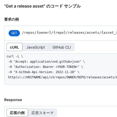
"Get a release asset" のコード サンプル
要求の例
/repos
/{owner}
/{repo}
/releases
/assets
/{asset_
GET
cURL
JavaScript
GitHub CLI
curl -L \

  -H "Accept: application/vnd.github+json" \

  -H "Authorization: Bearer <YOUR-TOKEN>" \

  -H "X-GitHub-Api-Version: 2022-11-28" \

  http(s)://HOSTNAME/api/v3/repos/OWNER/REPO/releases/assets/
Response
応答の例
応答スキーマ