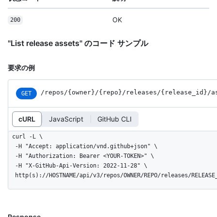
OK
200
"List release assets" のコード サンプル
要求の例
/repos
/{owner}
/{repo}
/releases
/{release_
id}
/a
GET
cURL
JavaScript
GitHub CLI
curl -L \

  -H "Accept: application/vnd.github+json" \

  -H "Authorization: Bearer <YOUR-TOKEN>" \

  -H "X-GitHub-Api-Version: 2022-11-28" \

  http(s)://HOSTNAME/api/v3/repos/OWNER/REPO/releases/RELEASE
Response