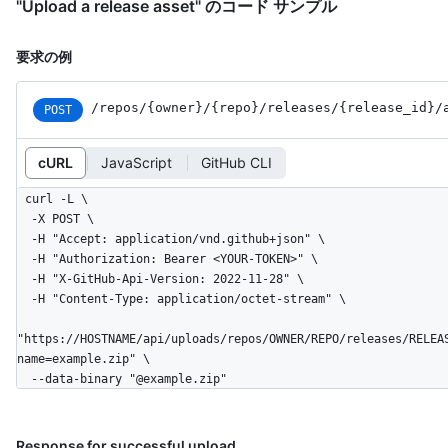
"Upload a release asset" のコード サンプル
要求の例
/repos
/{owner}
/{repo}
/releases
/{release_
id}
/
POST
cURL
JavaScript
GitHub CLI
curl -L \

  -X POST \

  -H "Accept: application/vnd.github+json" \

  -H "Authorization: Bearer <YOUR-TOKEN>" \

  -H "X-GitHub-Api-Version: 2022-11-28" \

  -H "Content-Type: application/octet-stream" \

"https://HOSTNAME/api/uploads/repos/OWNER/REPO/releases/RELEA
name=example.zip" \

  --data-binary "@example.zip"
Response for successful upload